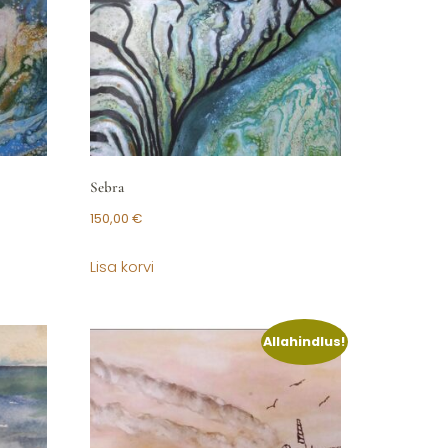
Sebra
150,00
€
Lisa korvi
Allahindlus!