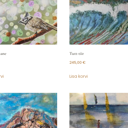
hane
Tutt-tiir
245,00
€
vi
Lisa korvi