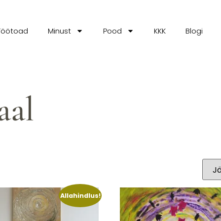
Töötoad
Minust
Pood
KKK
Blogi
aal
Allahindlus!