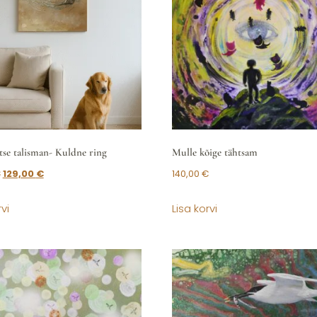
se talisman- Kuldne ring
Mulle kõige tähtsam
€
129,00
€
140,00
€
vi
Lisa korvi