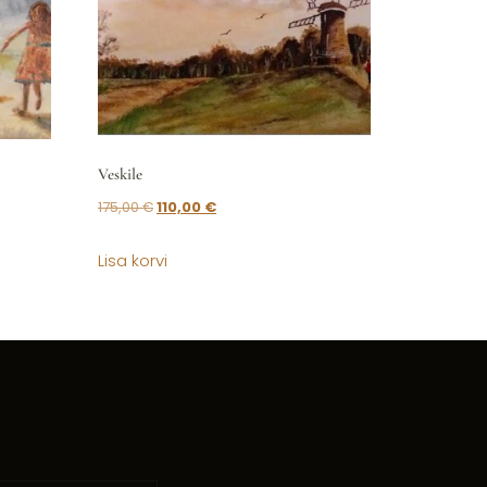
Veskile
175,00
€
110,00
€
Lisa korvi