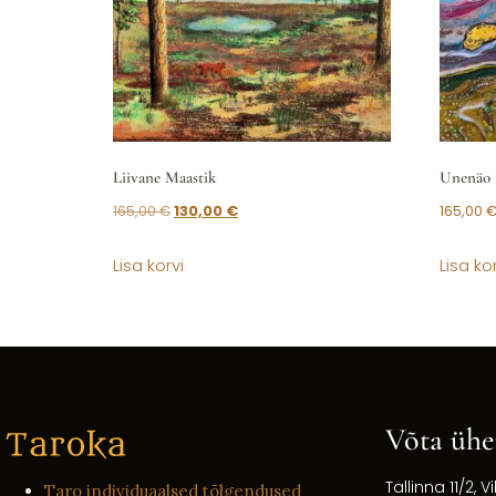
Liivane Maastik
Unenäo 
165,00
€
130,00
€
165,00
Lisa korvi
Lisa kor
Võta ühe
Tallinna 11/2, Vi
Taro individuaalsed tõlgendused