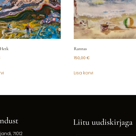
Hetk
Rannas
€
150,00
€
vi
Lisa korvi
ndust
Liitu uudiskirjaga
ljandi, 71012