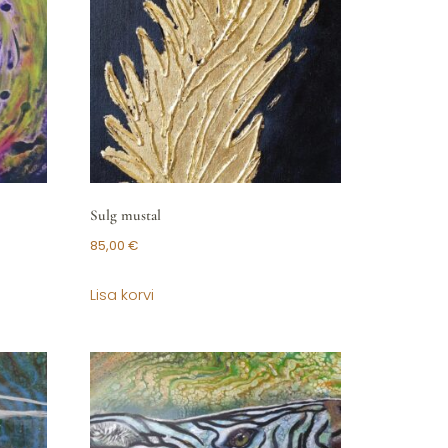
Sulg mustal
85,00
€
Lisa korvi