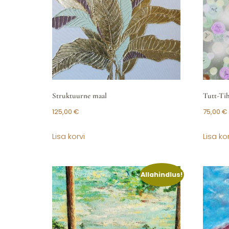
Struktuurne maal
Tutt-Ti
125,00
€
75,00
€
Lisa korvi
Lisa kor
Allahindlus!