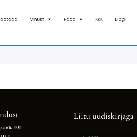
Töötoad
Minust
Pood
KKK
Blogi
ndust
Liitu uudiskirjaga
ljandi, 71012
ka.ee