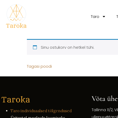
Taro
Sinu ostukorv on hetkel tühi.
Tagasi poodi
Võta ühe
Tallinna 11/2, Vi
Taro individuaalsed tõlgendused
ullepuu@taro
Üritustel meeleolu loomiseks