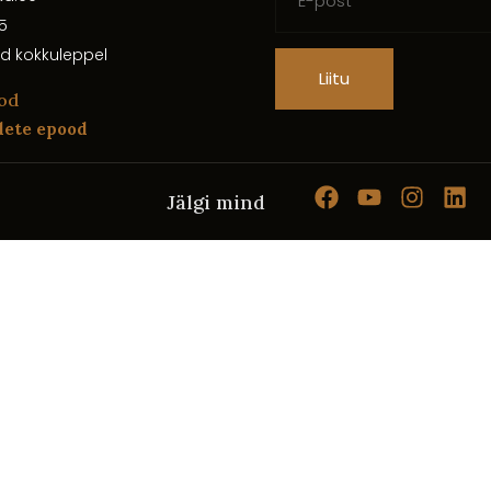
5
d kokkuleppel
Liitu
od
dete epood
Jälgi mind