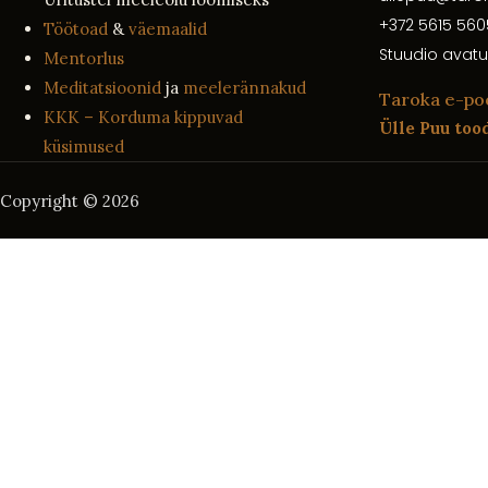
+372 5615 560
Töötoad
&
väemaalid
Stuudio avatu
Mentorlus
Meditatsioonid
ja
meelerännakud
Taroka e-po
KKK – Korduma kippuvad
Ülle Puu too
küsimused
Copyright © 2026