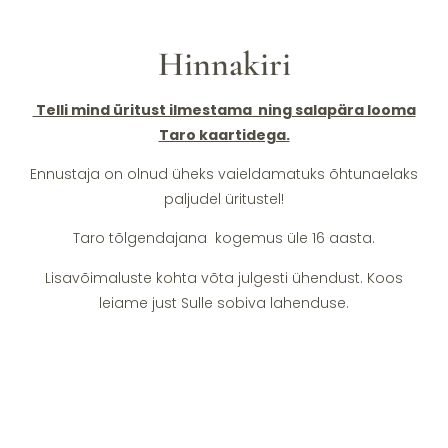
Hinnakiri
Telli mind üritust ilmestama ning salapära looma
Taro kaartidega.
Ennustaja on olnud üheks vaieldamatuks õhtunaelaks
paljudel üritustel!
Taro tõlgendajana kogemus üle 16 aasta.
Lisavõimaluste kohta võta julgesti ühendust. Koos
leiame just Sulle sobiva lahenduse.