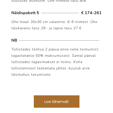
suuruses 40v40cm. Ühe inimese tasu 80€
Näidispakett 5
€ 174-261
Ühe maali 30x30 cm valamine. 6-9 inimest. Ühe
täiskavanu tasu 29.- ja lapse tasu 27 €
NB
Tühistades töötoa 2 päeva enne selle toimumist,
tagastatakse 50% maksumusest. Samal päeval
tühistades tagasimakset ei toimu. Koha
tühistamisest teatamata jättes, kuulub arve
täismahus tasumisele.
Loe lähemalt