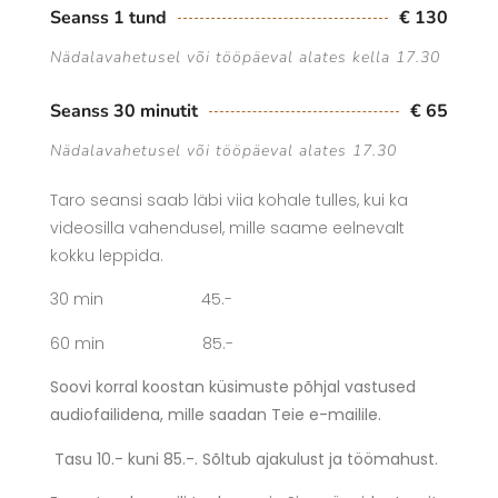
Seanss 1 tund
€ 130
Nädalavahetusel või tööpäeval alates kella 17.30
Seanss 30 minutit
€ 65
Nädalavahetusel või tööpäeval alates 17.30
Taro seansi saab läbi viia kohale tulles, kui ka
videosilla vahendusel, mille saame eelnevalt
kokku leppida.
30 min 45.-
60 min 85.-
Soovi korral koostan küsimuste põhjal vastused
audiofailidena, mille saadan Teie e-mailile.
Tasu 10.- kuni 85.-. Sõltub ajakulust ja töömahust.