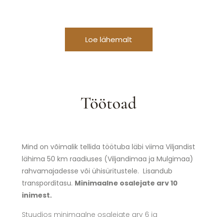
Loe lähemalt
Töötoad
Mind on võimalik tellida töötuba läbi viima Viljandist
lähima 50 km raadiuses (Viljandimaa ja Mulgimaa)
rahvamajadesse või ühisüritustele. Lisandub
transporditasu.
Minimaalne osalejate arv 10
inimest.
Stuudios minimaalne osalejate arv 6 ja