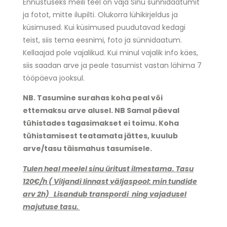
Ennustuseks meili teel on vaja Sinu sünnidaatumit
ja fotot, mitte ilupilti. Olukorra lühikirjeldus ja
küsimused. Kui küsimused puudutavad kedagi
teist, siis tema eesnimi, foto ja sünnidaatum.
Kellaajad pole vajalikud. Kui minul vajalik info käes,
siis saadan arve ja peale tasumist vastan lähima 7
tööpäeva jooksul.
NB. Tasumine surahas koha peal või
ettemaksu arve alusel. NB Samal päeval
tühistades tagasimakset ei toimu. Koha
tühistamisest teatamata jättes, kuulub
arve/tasu täismahus tasumisele.
Tulen heal meelel sinu üritust ilmestama. Tasu
120€/h ( Viljandi linnast väljaspool: min tundide
arv 2h) Lisandub transpordi ning vajadusel
majutuse tasu.