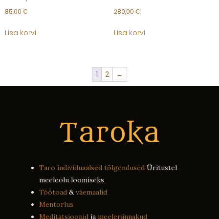
85,00
€
280,00
€
Lisa korvi
Lisa korvi
1
2
→
Taro individuaalsed tõlgendused
Üritustel
meeleolu loomiseks
Töötoad
&
väemaalid
Mentorlus
Meditatsioonid
ja
meelerännakud