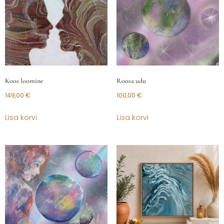
Koos loomine
Roosa udu
149,00
€
100,00
€
Lisa korvi
Lisa korvi