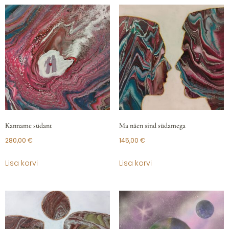
Kanname südant
Ma näen sind südamega
280,00
€
145,00
€
Lisa korvi
Lisa korvi