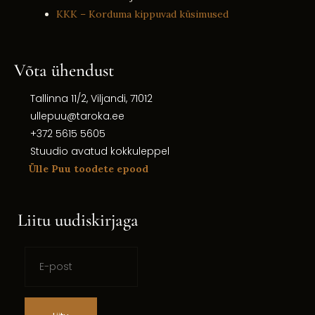
KKK – Korduma kippuvad küsimused
Võta ühendust
Tallinna 11/2, Viljandi, 71012
ullepuu@taroka.ee
+372 5615 5605
Stuudio avatud kokkuleppel
Ülle Puu toodete epood
Liitu uudiskirjaga