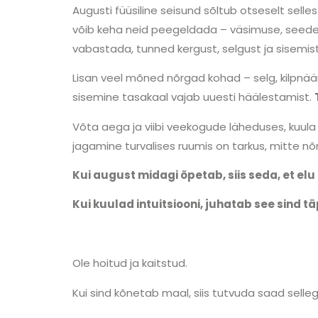
Augusti füüsiline seisund sõltub otseselt sellest
võib keha neid peegeldada – väsimuse, seedep
vabastada, tunned kergust, selgust ja sisemist
Lisan veel mõned nõrgad kohad – selg, kilpnää
sisemine tasakaal vajab uuesti häälestamist.
Võta aega ja viibi veekogude läheduses, kuula m
jagamine turvalises ruumis on tarkus, mitte nõr
Kui august midagi õpetab, siis seda, et el
Kui kuulad intuitsiooni, juhatab see sind t
Ole hoitud ja kaitstud.
Kui sind kõnetab maal, siis tutvuda saad selleg