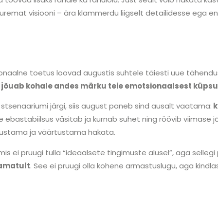
remat visiooni – ära klammerdu liigselt detailidesse ega en
naalne toetus loovad augustis suhtele täiesti uue tähenduse
 jõuab kohale andes märku teie emotsionaalsest küpsus
 stsenaariumi järgi, siis august paneb sind ausalt vaatama:
k
ebastabiilsus väsitab ja kurnab suhet ning röövib viimase jõu
 austama ja väärtustama hakata.
is ei pruugi tulla “ideaalsete tingimuste alusel”, aga selleg
tamatult
. See ei pruugi olla kohene armastuslugu, aga kindla