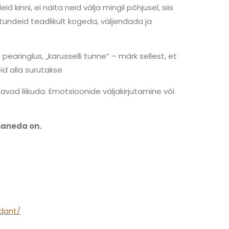
 kinni, ei näita neid välja mingil põhjusel, siis
ndeid teadlikult kogeda, väljendada ja
ringlus, „karusselli tunne“ – märk sellest, et
eid alla surutakse
avad liikuda. Emotsioonide väljakirjutamine või
haneda on.
dant/