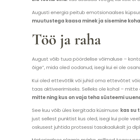
Augusti energia peitub emotsionaalses küpsuse
muutustega kaasa minek ja sisemine kohalo
Töö ja raha
August võib tuua pöördelise võimaluse – konta
õige”, mida oled oodanud, isegi kui ei ole os
Kui oled ettevõtlik või juhid oma ettevõtet võ
taas aktiveerimiseks. Selleks ole kohal – mitt
mitte ning kus on vaja teha süsteemi uuen
See kuu võib üles kergitada küsimuse:
kas su 
just sellest punktist kus oled, isegi kui pole v
oskusest juhtida protsessi tasakaalukalt ja dipl
Materiaalses plaanis märka, millised tegevused