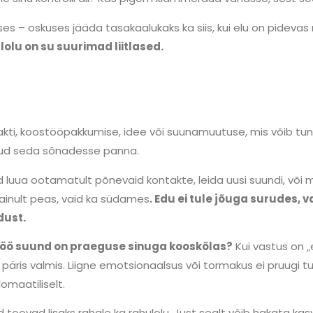
s – oskuses jääda tasakaalukaks ka siis, kui elu on pideva
lu on su suurimad liitlased.
kti, koostööpakkumise, idee või suunamuutuse, mis võib tund
anud seda sõnadesse panna.
id luua ootamatult põnevaid kontakte, leida uusi suundi, või
e ainult peas, vaid ka südames
. Edu ei tule jõuga surudes, v
dust.
töö suund on praeguse sinuga kooskõlas?
Kui vastus on „
eel päris valmis. Liigne emotsionaalsus või tormakus ei pruugi
omaatiliselt.
 toovad lisaks rahale ka rahulolu. Just sealt võib hakata ka