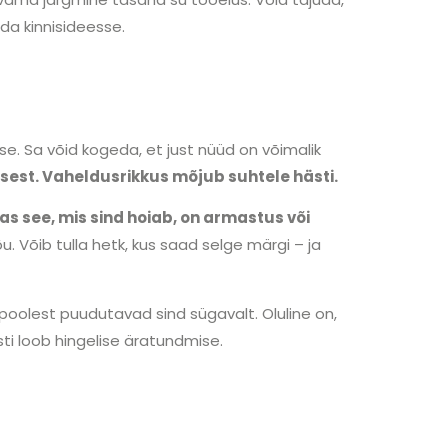
da kinnisideesse.
. Sa võid kogeda, et just nüüd on võimalik
est. Vaheldusrikkus mõjub suhtele hästi.
as see, mis sind hoiab, on armastus või
. Võib tulla hetk, kus saad selge märgi – ja
i poolest puudutavad sind sügavalt. Oluline on,
sti loob hingelise äratundmise.