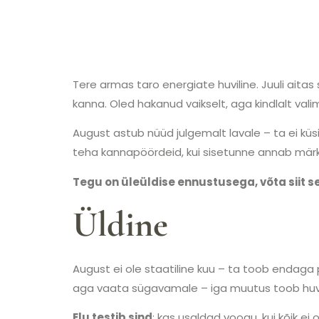
Tere armas taro energiate huviline. Juuli aitas 
kanna. Oled hakanud vaikselt, aga kindlalt val
August astub nüüd julgemalt lavale – ta ei küsi
teha kannapöördeid, kui sisetunne annab märk
Tegu on üleüldise ennustusega, võta siit s
Üldine
August ei ole staatiline kuu – ta toob endaga 
aga vaata sügavamale – iga muutus toob huvi
Elu testib sind
: kas usaldad voogu, kui kõik ei