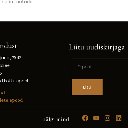
et seda toetada.
ndust
Liitu uudiskirjaga
ljandi, 71012
ka.ee
5
d kokkuleppel
Liitu
od
dete epood
Jälgi mind