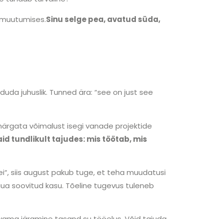
s muutumises.
Sinu selge pea, avatud süda,
uda juhuslik. Tunned ära: “see on just see
 märgata võimalust isegi vanade projektide
aid tundlikult tajudes: mis töötab, mis
ei“, siis august pakub tuge, et teha muudatusi
 tuua soovitud kasu. Tõeline tugevus tuleneb
svama järgmine tasand su tööelus. Võid tajuda,