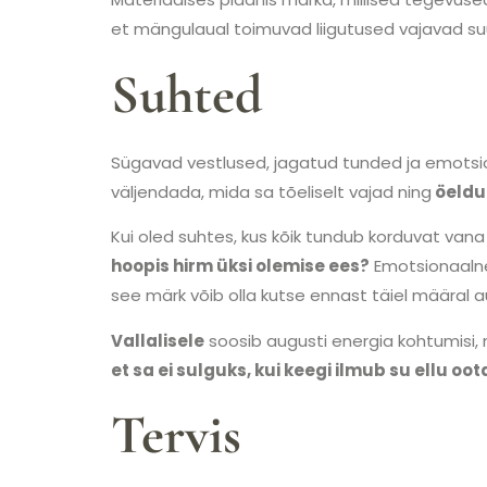
et mängulaual toimuvad liigutused vajavad suu
Suhted
Sügavad vestlused, jagatud tunded ja emotsio
väljendada, mida sa tõeliselt vajad ning
öeldu
Kui oled suhtes, kus kõik tundub korduvat vana
hoopis hirm üksi olemise ees?
Emotsionaalne 
see märk võib olla kutse ennast täiel määral
Vallalisele
soosib augusti energia kohtumisi, m
et sa ei sulguks, kui keegi ilmub su ellu oo
Tervis