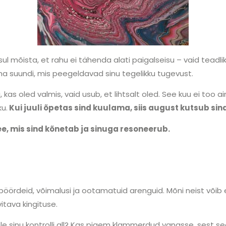
sul mõista, et rahu ei tähenda alati paigalseisu – vaid teadli
ima suundi, mis peegeldavad sinu tegelikku tugevust.
, kas oled valmis, vaid usub, et lihtsalt oled. See kuu ei too
u.
Kui juuli õpetas sind kuulama, siis august kutsub si
ee, mis sind kõnetab ja sinuga resoneerub.
pöördeid, võimalusi ja ootamatuid arenguid. Mõni neist võib e
tava kingituse.
 ole sinu kontrolli all? Kas pigem klammerdud vanasse, sest s