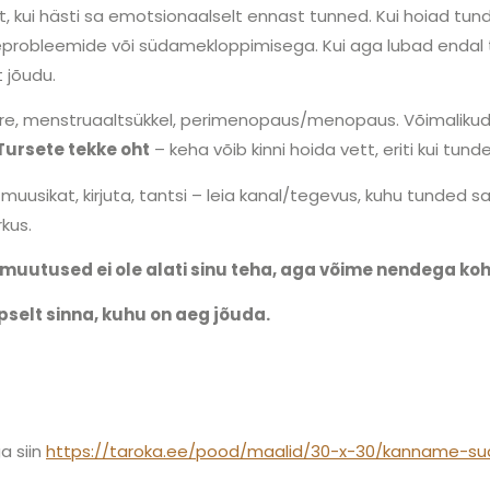
, kui hästi sa emotsionaalselt ennast tunned. Kui hoiad tundeid
robleemide või südamekloppimisega. Kui aga lubad endal tu
 jõudu.
re, menstruaaltsükkel, perimenopaus/menopaus. Võimalikud pea
Tursete tekke oht
– keha võib kinni hoida vett, eriti kui tund
uusikat, kirjuta, tantsi – leia kanal/tegevus, kuhu tunded sa
kus.
u muutused ei ole alati sinu teha, aga võime nendega ko
äpselt sinna, kuhu on aeg jõuda.
a siin
https://taroka.ee/pood/maalid/30-x-30/kanname-su