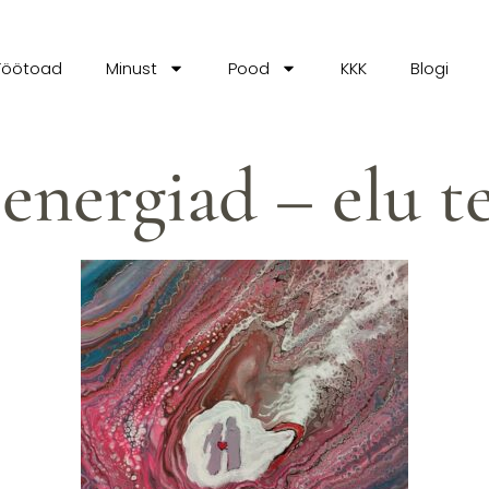
Töötoad
Minust
Pood
KKK
Blogi
energiad – elu te