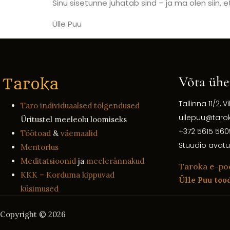
Sinu sisetunne juhatab sind – ja ma olen siin, 
Ülle Puu
Võta ühe
Tallinna 11/2, Vi
Taro individuaalsed tõlgendused
ullepuu@taro
Üritustel meeleolu loomiseks
+372 5615 560
Töötoad
&
väemaalid
Stuudio avatu
Mentorlus
Meditatsioonid
ja
meelerännakud
Taroka e-po
KKK – Korduma kippuvad
Ülle Puu too
küsimused
Copyright © 2026