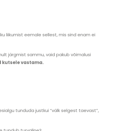
kku liikumist eemale sellest, mis sind enam ei
 ainult järgmist sammu, vaid pakub võimalusi
nd kutsele vastama.
sialgu tunduda justkui “välk selgest taevast”,
ee tundub turvaline?