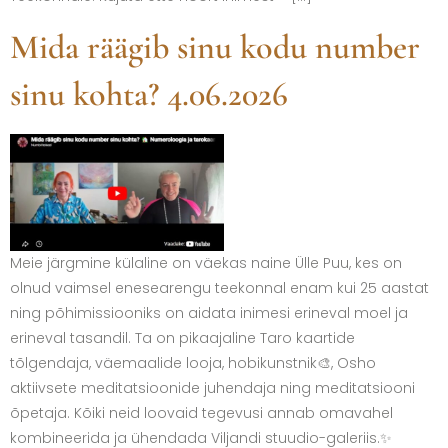
Mida räägib sinu kodu number
sinu kohta? 4.06.2026
Meie järgmine külaline on väekas naine Ülle Puu, kes on
olnud vaimsel enesearengu teekonnal enam kui 25 aastat
ning põhimissiooniks on aidata inimesi erineval moel ja
erineval tasandil. Ta on pikaajaline Taro kaartide
tõlgendaja, väemaalide looja, hobikunstnik🎨, Osho
aktiivsete meditatsioonide juhendaja ning meditatsiooni
õpetaja. Kõiki neid loovaid tegevusi annab omavahel
kombineerida ja ühendada Viljandi stuudio-galeriis.✨