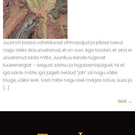
Juuni tõi kaasa vahelduvad vihmasajud ja pilvise taeva
nagu oleks ära unustanud, et on suvi. Aga loodan, et sina ei
unustanud seda mitte. Juunikuu kandis tugevat
tuuleenergiat – selgust, särtsu ja tegutsemisjulgust, nii et
iga särav mõte, iga julgelt öeldud “jah” oli nagu väike
tõuge, väike leek. Vast mitte nagu leek märjas rohus, suss ja
[…]
Next
→