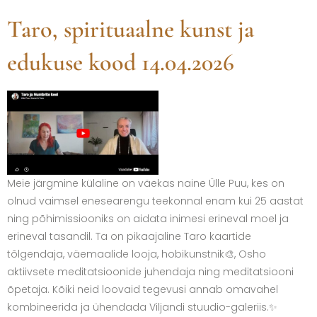
Taro, spirituaalne kunst ja
edukuse kood 14.04.2026
Meie järgmine külaline on väekas naine Ülle Puu, kes on
olnud vaimsel enesearengu teekonnal enam kui 25 aastat
ning põhimissiooniks on aidata inimesi erineval moel ja
erineval tasandil. Ta on pikaajaline Taro kaartide
tõlgendaja, väemaalide looja, hobikunstnik🎨, Osho
aktiivsete meditatsioonide juhendaja ning meditatsiooni
õpetaja. Kõiki neid loovaid tegevusi annab omavahel
kombineerida ja ühendada Viljandi stuudio-galeriis.✨