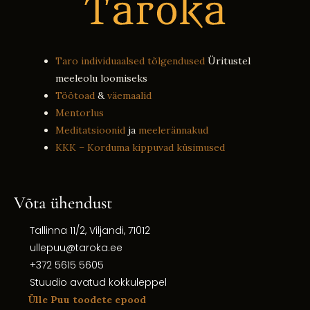
Taro individuaalsed tõlgendused
Üritustel
meeleolu loomiseks
Töötoad
&
väemaalid
Mentorlus
Meditatsioonid
ja
meelerännakud
KKK – Korduma kippuvad küsimused
Võta ühendust
Tallinna 11/2, Viljandi, 71012
ullepuu@taroka.ee
+372 5615 5605
Stuudio avatud kokkuleppel
Ülle Puu toodete epood