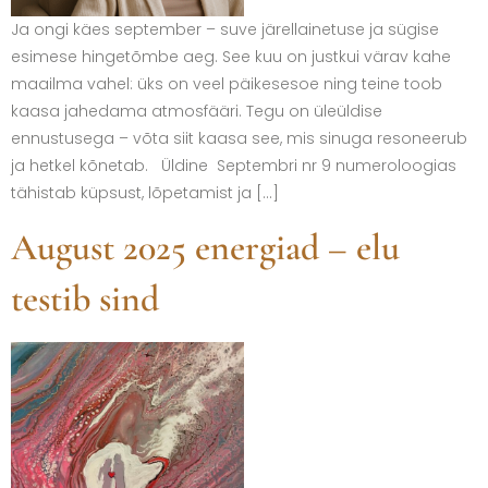
Ja ongi käes september – suve järellainetuse ja sügise
esimese hingetõmbe aeg. See kuu on justkui värav kahe
maailma vahel: üks on veel päikesesoe ning teine toob
kaasa jahedama atmosfääri. Tegu on üleüldise
ennustusega – võta siit kaasa see, mis sinuga resoneerub
ja hetkel kõnetab. Üldine Septembri nr 9 numeroloogias
tähistab küpsust, lõpetamist ja […]
August 2025 energiad – elu
testib sind