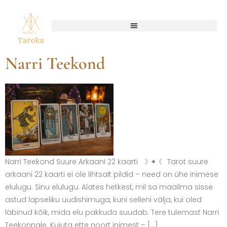
Narri Teekond
Narri Teekond Suure Arkaani 22 kaarti ☽ ✦ ☾ Tarot suure
arkaani 22 kaarti ei ole lihtsalt pildid – need on ühe inimese
elulugu. Sinu elulugu. Alates hetkest, mil sa maailma sisse
astud lapseliku uudishimuga, kuni selleni välja, kui oled
läbinud kõik, mida elu pakkuda suudab. Tere tulemast Narri
Teekonnale. Kujuta ette noort inimest – […]