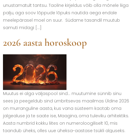
unustamatult tantsu. Taoline kirjeldus võib olla mõnele liiga
palju, aga soov lõppude lõpuks nautida aega endale
meelepärasel moel on suur. Südame tasandil muutub
samuti midagi […]
2026 aasta horoskoop
Muutus ei alga väljaspool sind… muutumine sünnib sinu
sees ja peegeldub sind ümbritsevas maailmas Üldine 2026
on murranguline aasta, kus vana süsteem kaotab oma
jalgealuse ja te saate ise, Maagina, oma tuleviku arhitektiks.
Aasta numbrid kokku liites on numeroloogiliselt 10, mis
taandub üheks, olles uue üheksa-aastase tsükli alguseks.