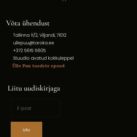
Võta ühendust
Tallinna 11/2, Viljandi, 71012
ullepuu@taroka.ee
+372 5615 5605
Stuudio avatud kokkuleppel
Ülle Puu toodete epood
Liitu uudiskirjaga
Liitu