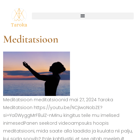
Meditatsioon
Meditatsioon meditatsioonid mai 27, 2024 Taroka
Meditatsioon https://youtu.be/NCjIwoNobZE?
si=Ya0WyggMrF8ulZ-nMinu kingitus teile mu imelised
inimesedPanen seekord videoampsuks hoopis
meditatsiooni, mida saate alla laadida ja kuulata nii palju,
kui süda soovib? Pole kahtlustki, et see aitab meeletult