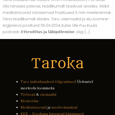
olla tänases päevas, teadlikumalt teadvust avades. Sildid :
meditatsioonid Varasemad Postitused 5 min meelerännak.
Täna teadlikumalt elades. Taro, väemaalid ja elu loomine-
Argipäeva pooltund 05.04.2024, külas Ülle Puu Kuula
podcasti: 𝗘𝘁𝘁𝗲𝘃𝗼̃𝘁𝗹𝘂𝘀 𝗷𝗮 𝗹𝗮̈𝗯𝗶𝗽𝗼̃𝗹𝗲𝗺𝗶𝗻𝗲 Jägi […]
Taro individuaalsed tõlgendused
Üritustel
meeleolu loomiseks
Töötoad
&
väemaalid
Mentorlus
Meditatsioonid
ja
meelerännakud
KKK – Korduma kippuvad küsimused