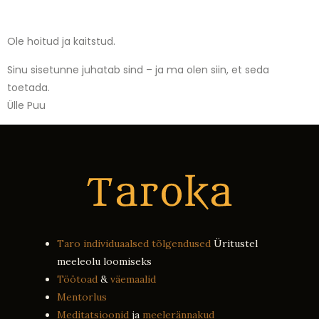
Ole hoitud ja kaitstud.
Sinu sisetunne juhatab sind – ja ma olen siin, et seda
toetada.
Ülle Puu
Taro individuaalsed tõlgendused
Üritustel
meeleolu loomiseks
Töötoad
&
väemaalid
Mentorlus
Meditatsioonid
ja
meelerännakud