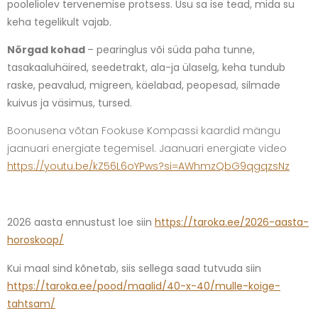
pooleliolev tervenemise protsess. Usu sa ise tead, mida su
keha tegelikult vajab.
Nõrgad kohad
– pearinglus või süda paha tunne,
tasakaaluhäired, seedetrakt, ala-ja ülaselg, keha tundub
raske, peavalud, migreen, käelabad, peopesad, silmade
kuivus ja väsimus, tursed.
Boonusena võtan Fookuse Kompassi kaardid mängu
jaanuari energiate tegemisel. Jaanuari energiate video
https://youtu.be/kZ56L6oYPws?si=AWhmzQbG9qgqzsNz
2026 aasta ennustust loe siin
https://taroka.ee/2026-aasta-
horoskoop/
Kui maal sind kõnetab, siis sellega saad tutvuda siin
https://taroka.ee/pood/maalid/40-x-40/mulle-koige-
tahtsam/