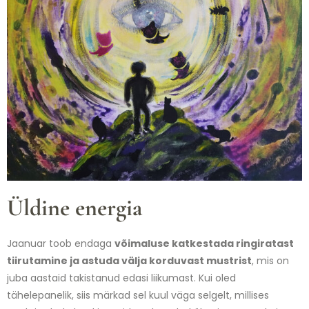
Üldine energia
Jaanuar toob endaga
võimaluse
katkestada ringiratast
tiirutamine ja astuda välja korduvast mustrist
, mis on
juba aastaid takistanud edasi liikumast. Kui oled
tähelepanelik, siis märkad sel kuul väga selgelt, millises