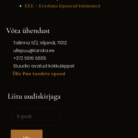
KKK – Korduma kippuvad küsimused
Võta ühendust
Tallinna 11/2, Viljandi, 71012
ullepuu@taroka.ee
+372 5615 5605
Stuudio avatud kokkuleppel
Ülle Puu toodete epood
Liitu uudiskirjaga
Liitu