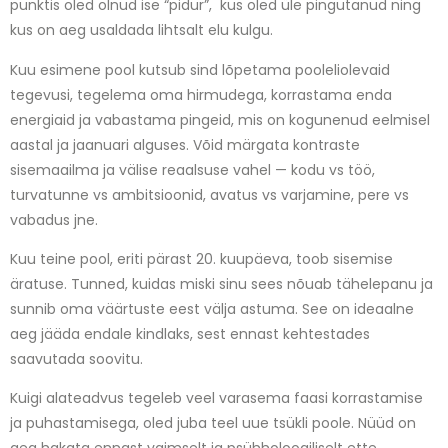
punktis oled olnud ise “pidur”, kus oled üle pingutanud ning
kus on aeg usaldada lihtsalt elu kulgu.
Kuu esimene pool kutsub sind lõpetama pooleliolevaid
tegevusi, tegelema oma hirmudega, korrastama enda
energiaid ja vabastama pingeid, mis on kogunenud eelmisel
aastal ja jaanuari alguses. Võid märgata kontraste
sisemaailma ja välise reaalsuse vahel — kodu vs töö,
turvatunne vs ambitsioonid, avatus vs varjamine, pere vs
vabadus jne.
Kuu teine pool, eriti pärast 20. kuupäeva, toob sisemise
äratuse. Tunned, kuidas miski sinu sees nõuab tähelepanu ja
sunnib oma väärtuste eest välja astuma. See on ideaalne
aeg jääda endale kindlaks, sest ennast kehtestades
saavutada soovitu.
Kuigi alateadvus tegeleb veel varasema faasi korrastamise
ja puhastamisega, oled juba teel uue tsükli poole. Nüüd on