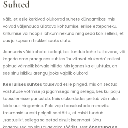
Suhted
Näib, et esile kerkivad olukorrad suhete dünaamikas, mis
võivad väljenduda üllatava kohtumise, erilise ettepaneku,
kihlumise või hoopis lahkuminekuna ning seda kõik selleks, et
uus ja küpsem tsükkel saaks alata.
Jaanuaris võid kohata kedagi, kes tundub kohe tuttavana, või
kogeda oma praeguses suhtes “huvitavat olukorda” millest
polnud võimalik kõrvale hiilida. Mis iganes ka ei juhtuks, on
see sinu isikliku arengu jaoks vajalik olukord.
Keerulises suhtes
tõusevad esile pinged, mis on seotud
vastutuse võtmise ja jagamisega ning sellega, kes kui palju
koosolemisse panustab. Neis olukordades peitub võimalus
leida uus hingamine. Pole vaja taaselustada mineviku
traumasid uuesti pelgalt seetõttu, et miski tundub
„saatuslik“, sellega sa petad ainult iseennast. Sinu
kogemused on sinu tugevaim tööriist, sest
õppetund on