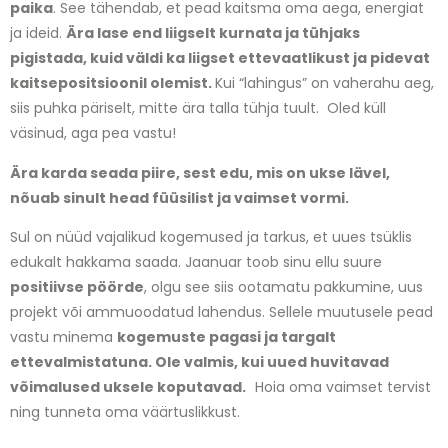
paika
. See tähendab, et pead kaitsma oma aega, energiat
ja ideid.
Ära lase end liigselt kurnata ja tühjaks
pigistada, kuid väldi ka liigset ettevaatlikust ja pidevat
kaitsepositsioonil olemist.
Kui “lahingus” on vaherahu aeg,
siis puhka päriselt, mitte ära talla tühja tuult. Oled küll
väsinud, aga pea vastu!
Ära karda seada piire, sest edu, mis on ukse lävel,
nõuab sinult head füüsilist ja vaimset vormi.
Sul on nüüd vajalikud kogemused ja tarkus, et uues tsüklis
edukalt hakkama saada. Jaanuar toob sinu ellu suure
positiivse pöörde
, olgu see siis ootamatu pakkumine, uus
projekt või ammuoodatud lahendus. Sellele muutusele pead
vastu minema
kogemuste pagasi ja targalt
ettevalmistatuna. Ole valmis, kui uued huvitavad
võimalused uksele koputavad.
Hoia oma vaimset tervist
ning tunneta oma väärtuslikkust.