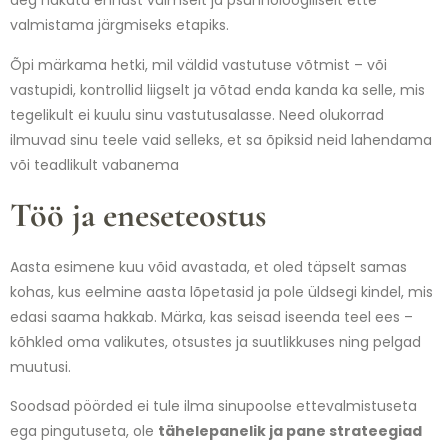
aeg hakata ennast vaimselt ja psühholoogiliselt ette
valmistama järgmiseks etapiks.
Õpi märkama hetki, mil väldid vastutuse võtmist – või
vastupidi, kontrollid liigselt ja võtad enda kanda ka selle, mis
tegelikult ei kuulu sinu vastutusalasse. Need olukorrad
ilmuvad sinu teele vaid selleks, et sa õpiksid neid lahendama
või teadlikult vabanema
Töö ja eneseteostus
Aasta esimene kuu võid avastada, et oled täpselt samas
kohas, kus eelmine aasta lõpetasid ja pole üldsegi kindel, mis
edasi saama hakkab. Märka, kas seisad iseenda teel ees –
kõhkled oma valikutes, otsustes ja suutlikkuses ning pelgad
muutusi.
Soodsad pöörded ei tule ilma sinupoolse ettevalmistuseta
ega pingutuseta, ole
tähelepanelik ja pane strateegiad