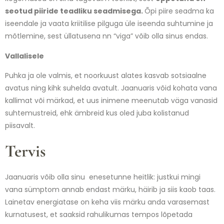
seotud piiride teadliku seadmisega.
Õpi piire seadma ka
iseendale ja vaata kriitilise pilguga üle iseenda suhtumine ja
mõtlemine, sest üllatusena nn “viga” võib olla sinus endas.
Vallalisele
Puhka ja ole valmis, et noorkuust alates kasvab sotsiaalne
avatus ning kihk suhelda avatult. Jaanuaris võid kohata vana
kallimat või märkad, et uus inimene meenutab väga vanasid
suhtemustreid, ehk ämbreid kus oled juba kolistanud
piisavalt.
Tervis
Jaanuaris võib olla sinu enesetunne heitlik: justkui mingi
vana sümptom annab endast märku, häirib ja siis kaob taas.
Lainetav energiatase on keha viis märku anda varasemast
kurnatusest, et saaksid rahulikumas tempos lõpetada