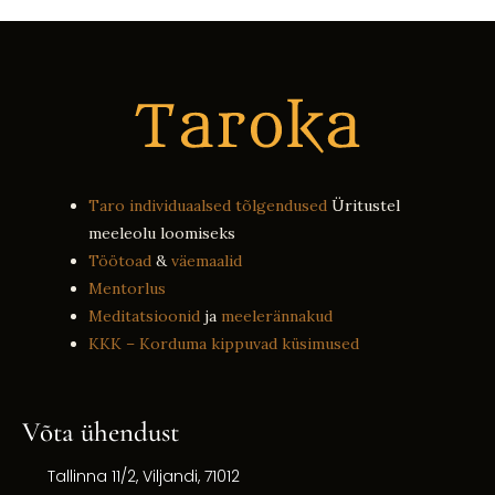
Taro individuaalsed tõlgendused
Üritustel
meeleolu loomiseks
Töötoad
&
väemaalid
Mentorlus
Meditatsioonid
ja
meelerännakud
KKK – Korduma kippuvad küsimused
Võta ühendust
Tallinna 11/2, Viljandi, 71012