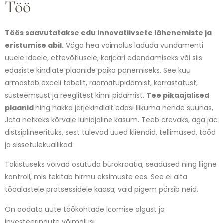
Töö
Töös saavutatakse edu innovatiivsete lähenemiste ja
eristumise abil.
Väga hea võimalus laduda vundamenti
uuele ideele, ettevõtlusele, karjääri edendamiseks või siis
edasiste kindlate plaanide paika panemiseks. See kuu
armastab exceli tabelit, raamatupidamist, korrastatust,
süsteemsust ja reeglitest kinni pidamist.
Tee pikaajalised
plaanid
ning hakka järjekindlalt edasi liikuma nende suunas,
Jäta hetkeks kõrvale lühiajaline kasum. Teeb ärevaks, aga jää
distsiplineerituks, sest tulevad uued kliendid, tellimused, tööd
ja sissetulekuallikad.
Takistuseks võivad osutuda bürokraatia, seadused ning liigne
kontroll, mis tekitab hirmu eksimuste ees. See ei aita
tööalastele protsessidele kaasa, vaid pigem pärsib neid.
On oodata uute töökohtade loomise algust ja
investeeringute võimalusi.