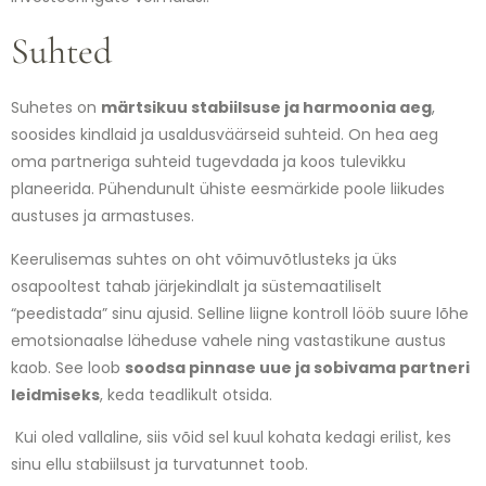
Suhted
Suhetes on
märtsikuu stabiilsuse ja harmoonia aeg
,
soosides kindlaid ja usaldusväärseid suhteid. On hea aeg
oma partneriga suhteid tugevdada ja koos tulevikku
planeerida. Pühendunult ühiste eesmärkide poole liikudes
austuses ja armastuses.
Keerulisemas suhtes on oht võimuvõtlusteks ja üks
osapooltest tahab järjekindlalt ja süstemaatiliselt
“peedistada” sinu ajusid. Selline liigne kontroll lööb suure lõhe
emotsionaalse läheduse vahele ning vastastikune austus
kaob. See loob
soodsa pinnase uue ja sobivama partneri
leidmiseks
, keda teadlikult otsida.
Kui oled vallaline, siis võid sel kuul kohata kedagi erilist, kes
sinu ellu stabiilsust ja turvatunnet toob.