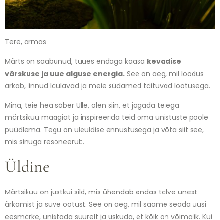
Tere, armas
Märts on saabunud, tuues endaga kaasa
kevadise
värskuse ja uue alguse energia.
See on aeg, mil loodus
ärkab, linnud laulavad ja meie südamed täituvad lootusega.
Mina, teie hea sõber Ülle, olen siin, et jagada teiega
märtsikuu maagiat ja inspireerida teid oma unistuste poole
püüdlema. Tegu on üleüldise ennustusega ja võta siit see,
mis sinuga resoneerub.
Üldine
Märtsikuu on justkui sild, mis ühendab endas talve unest
ärkamist ja suve ootust. See on aeg, mil saame seada uusi
eesmärke, unistada suurelt ja uskuda, et kõik on võimalik. Kui