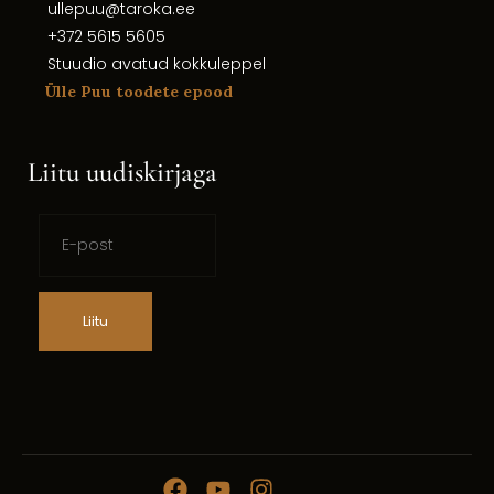
ullepuu@taroka.ee
+372 5615 5605
Stuudio avatud kokkuleppel
Ülle Puu toodete epood
Liitu uudiskirjaga
Liitu