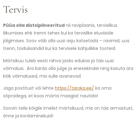
Tervis
Püüa olla distsiplineeritud
nii raviplaanis, tervislikus
liikumises ehk trenni tehes kui ka tervislike eluviiside
jälgimises. Soov võib olla uusi asju katsetada – ravimid, uus
trenn, toidulisandid kui ka tervisele kahjulikke tooteid.
Märtsikuu tuleb eesti rahva jaoks edukas ja täis uusi
võimalusi. Ära karda olla julge ja enesekindel ning kasuta ära
kõik võimalused, mis sulle avanevad.
Jaga postitust või lehte
https://taroka.ee/
ka oma
sõpradega, et koos märtsi maagiat nautida!
Soovin teile kõigile imelist märtsikuud, mis on täis armastust,
õnne ja kordaminekuid!