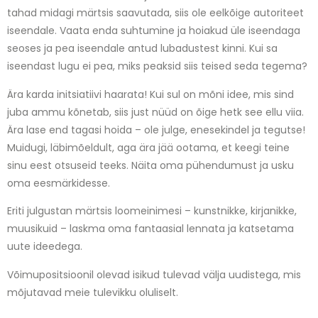
tahad midagi märtsis saavutada, siis ole eelkõige autoriteet
iseendale. Vaata enda suhtumine ja hoiakud üle iseendaga
seoses ja pea iseendale antud lubadustest kinni. Kui sa
iseendast lugu ei pea, miks peaksid siis teised seda tegema?
Ära karda initsiatiivi haarata! Kui sul on mõni idee, mis sind
juba ammu kõnetab, siis just nüüd on õige hetk see ellu viia.
Ära lase end tagasi hoida – ole julge, enesekindel ja tegutse!
Muidugi, läbimõeldult, aga ära jää ootama, et keegi teine
sinu eest otsuseid teeks. Näita oma pühendumust ja usku
oma eesmärkidesse.
Eriti julgustan märtsis loomeinimesi – kunstnikke, kirjanikke,
muusikuid – laskma oma fantaasial lennata ja katsetama
uute ideedega.
Võimupositsioonil olevad isikud tulevad välja uudistega, mis
mõjutavad meie tulevikku oluliselt.