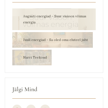
Augusti energiad - Suur visioon võimas
energia
Juuli energiad - Sa oled oma eluteel juht
Narri Teekond
Jälgi Mind