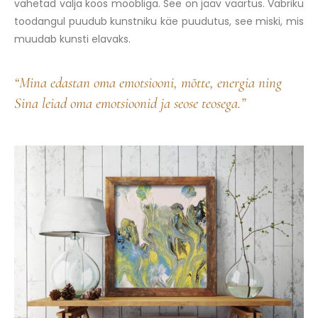
vahetad välja koos mööbliga. See on jääv väärtus. Vabriku
toodangul puudub kunstniku käe puudutus, see miski, mis
muudab kunsti elavaks.
“Mina edastan oma emotsiooni, mõtte, energia ning
Sina leiad oma emotsioonid ja seose teosega.”