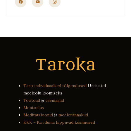
Taro individuaalsed tõlgendused
Üritustel
meeleolu loomiseks
Töötoad
&
väemaalid
Mentorlus
Meditatsioonid
ja
meelerännakud
KKK – Korduma kippuvad küsimused