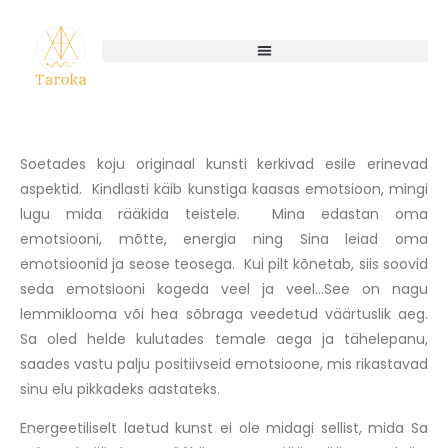
Soetades koju originaal kunsti kerkivad esile erinevad
aspektid. Kindlasti käib kunstiga kaasas emotsioon, mingi
lugu mida rääkida teistele. Mina edastan oma
emotsiooni, mõtte, energia ning Sina leiad oma
emotsioonid ja seose teosega. Kui pilt kõnetab, siis soovid
seda emotsiooni kogeda veel ja veel…See on nagu
lemmiklooma või hea sõbraga veedetud väärtuslik aeg.
Sa oled helde kulutades temale aega ja tähelepanu,
saades vastu palju positiivseid emotsioone, mis rikastavad
sinu elu pikkadeks aastateks.
Energeetiliselt laetud kunst ei ole midagi sellist, mida Sa