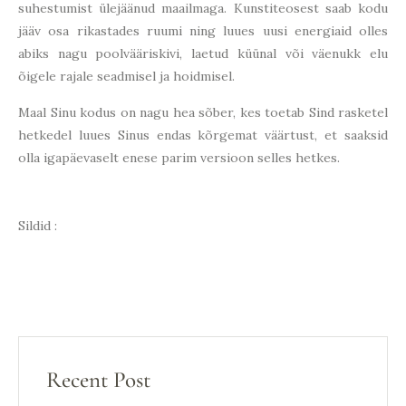
suhestumist ülejäänud maailmaga. Kunstiteosest saab kodu
jääv osa rikastades ruumi ning luues uusi energiaid olles
abiks nagu poolvääriskivi, laetud küünal või väenukk elu
õigele rajale seadmisel ja hoidmisel.
Maal Sinu kodus on nagu hea sõber, kes toetab Sind rasketel
hetkedel luues Sinus endas kõrgemat väärtust, et saaksid
olla igapäevaselt enese parim versioon selles hetkes.
Sildid :
Recent Post