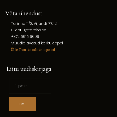
Võta ühendust
Tallinna 11/2, Viljandi, 71012
ullepuu@taroka.ee
+372 5615 5605
Stuudio avatud kokkuleppel
Ülle Puu toodete epood
Liitu uudiskirjaga
Liitu