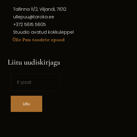
Tallinna 11/2, Viljandi, 71012
ullepuu@taroka.ee
+372 5615 5605
Stuudio avatud kokkuleppel
Ülle Puu toodete epood
Liitu uudiskirjaga
Liitu