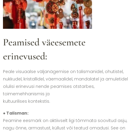
Peamised väeesemete
erinevused:
Peale visuaalse väljanägemise on talismanidel, ohutistel,
nukkudel, kristallidel, väemaalidel, mandalatel ja amuletidel
olulisi erinevusi nende peamises otstarbes,
toimemehhanismis ja
kultuurilises kontekstis.
● Talisman:
Peamine eesmärk on aktiivselt ligi tõmmata soovitud asju,
nagu õnne, armastust, küllust või teatud omadusi. See on