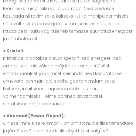
Maagilises kontekstis kasutatakse nukke sageli side
loomiseks mingi isiku või olukorraga. Neid võidakse
kasutada nii ravimiseks, kaitseks kui ka manipuleerimiseks,
sõltuvalt nuku loomise ja kasutamise intentsioonist ja
rituaalidest. Nuku vägi tuleneb temasse suunatud energiast
ja sümbolismist.
● Kristall:
Kristallidel arvatakse olevat spetsiifilised energeetilised
omadused, mis võivad mõjutada kandja füüsilist,
emotsionaalset ja vaimset seisundit. Neid kasutatakse
erinevatel eesmärkidel, sealhulgas tervendamiseks,
kaitseks, intuitsiooni tugevdamiseks ja energia
võimendamiseks. Toime põhineb arvatavatel
vibratsioonidel ja resonantsil.
●
Väemaal (Power Object):
On ese, millele selle omanik on omistanud erilise tähenduse
ja jõu. See võib olla looduslik objekt (kivi, sulg) või