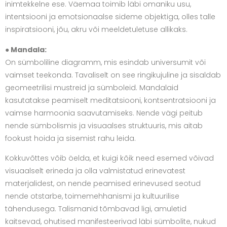
inimtekkelne ese. Väemaa toimib läbi omaniku usu,
intentsiooni ja emotsionaalse sideme objektiga, olles talle
inspiratsiooni, jõu, akru või meeldetuletuse allikaks.
● Mandala:
On sümboliline diagramm, mis esindab universumit või
vaimset teekonda. Tavaliselt on see ringikujuline ja sisaldab
geomeetrilisi mustreid ja sümboleid. Mandalaid
kasutatakse peamiselt meditatsiooni, kontsentratsiooni ja
vaimse harmoonia saavutamiseks. Nende vägi peitub
nende sümbolismis ja visuaalses struktuuris, mis aitab
fookust hoida ja sisemist rahu leida.
Kokkuvõttes võib öelda, et kuigi kõik need esemed võivad
visuaalselt erineda ja olla valmistatud erinevatest
materjalidest, on nende peamised erinevused seotud
nende otstarbe, toimemehhanismi ja kultuurilise
tähendusega. Talismanid tõmbavad ligi, amuletid
kaitsevad, ohutised manifesteerivad läbi sümbolite, nukud