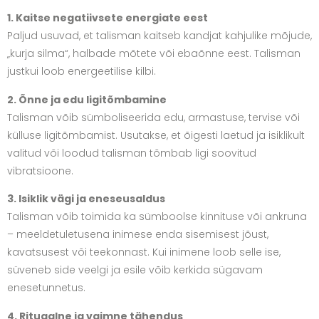
1. Kaitse negatiivsete energiate eest
Paljud usuvad, et talisman kaitseb kandjat kahjulike mõjude,
„kurja silma“, halbade mõtete või ebaõnne eest. Talisman
justkui loob energeetilise kilbi.
2. Õnne ja edu ligitõmbamine
Talisman võib sümboliseerida edu, armastuse, tervise või
külluse ligitõmbamist. Usutakse, et õigesti laetud ja isiklikult
valitud või loodud talisman tõmbab ligi soovitud
vibratsioone.
3. Isiklik vägi ja eneseusaldus
Talisman võib toimida ka sümboolse kinnituse või ankruna
– meeldetuletusena inimese enda sisemisest jõust,
kavatsusest või teekonnast. Kui inimene loob selle ise,
süveneb side veelgi ja esile võib kerkida sügavam
enesetunnetus.
4. Rituaalne ja vaimne tähendus