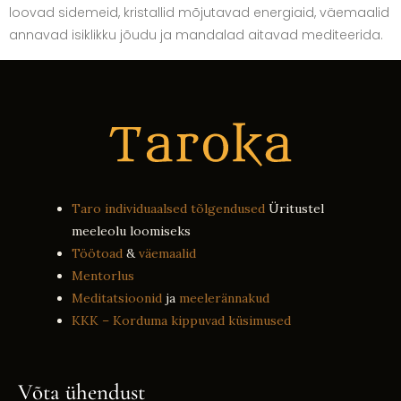
loovad sidemeid, kristallid mõjutavad energiaid, väemaalid
annavad isiklikku jõudu ja mandalad aitavad mediteerida.
Taro individuaalsed tõlgendused
Üritustel
meeleolu loomiseks
Töötoad
&
väemaalid
Mentorlus
Meditatsioonid
ja
meelerännakud
KKK – Korduma kippuvad küsimused
Võta ühendust