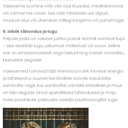
Väeeseme loomine võib olla osa rituaalist, meditatsioonist
või vaimse tee osast. See võib tähistada uut algust,
muutust elus või ühendust millegi kõrgema või pühamaga.
5. Isiklik tähendus ja lugu
Paljude jaoks on väeese justkui päevik lemmik sümboli kujul
– see sisaldab lugu, uskumust mälestust või soovi. Selline
ese on emotsionaalselt väga laetud ning toetab omanikku
keerulistel aegadel.
Väeesemed toimivad läbi intentsiooni ehk inimese energia
ja tähelepanu suunamise kindlale soovile, kasutades
sümbolite väge, kus sümbolitel, värvidel, kristallidel ja muul
on läbi aegade olnud spetsiifilised tähendused ja mõju
meie psüühikale, pakkudes seeläbi psühholoogilist tuge.