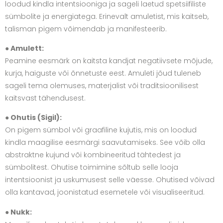
loodud kindla intentsiooniga ja sageli laetud spetsiifiliste
sümbolite ja energiatega. Erinevalt amuletist, mis kaitseb,
talisman pigem võimendab ja manifesteerib.
● Amulett:
Peamine eesmärk on kaitsta kandjat negatiivsete mõjude,
kurja, haiguste või õnnetuste eest. Amuleti jõud tuleneb
sageli tema olemuses, materjalist või traditsioonilisest
kaitsvast tähendusest.
● Ohutis (Sigil):
On pigem sümbol või graafiline kujutis, mis on loodud
kindla maagilise eesmärgi saavutamiseks. See võib olla
abstraktne kujund või kombineeritud tähtedest ja
sümbolitest. Ohutise toimimine sõltub selle looja
intentsioonist ja uskumusest selle väesse. Ohutised võivad
olla kantavad, joonistatud esemetele või visualiseeritud.
● Nukk: