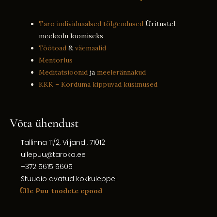
Taro individuaalsed tõlgendused
Üritustel
meeleolu loomiseks
Töötoad
&
väemaalid
Mentorlus
Meditatsioonid
ja
meelerännakud
KKK – Korduma kippuvad küsimused
Võta ühendust
Tallinna 11/2, Viljandi, 71012
ullepuu@taroka.ee
+372 5615 5605
Stuudio avatud kokkuleppel
Ülle Puu toodete epood