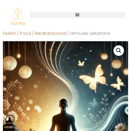
Esileht
/
Pood
/
Meditatsioonid
/ Hirmude ületamine