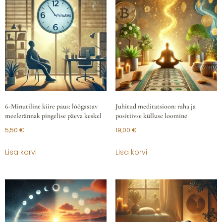
6-Minutiline kiire paus: lõõgastav
Juhitud meditatsioon: raha ja
meelerännak pingelise päeva keskel
positiivse külluse loomine
5,50
€
19,00
€
Lisa korvi
Lisa korvi