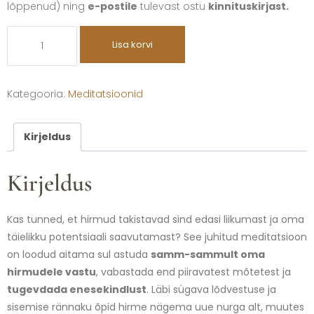
lõppenud) ning
e-postile
tulevast ostu
kinnituskirjast.
Lisa korvi
Kategooria:
Meditatsioonid
Kirjeldus
Kirjeldus
Kas tunned, et hirmud takistavad sind edasi liikumast ja oma
täielikku potentsiaali saavutamast? See juhitud meditatsioon
on loodud aitama sul astuda
samm-sammult oma
hirmudele vastu
, vabastada end piiravatest mõtetest ja
tugevdada enesekindlust
. Läbi sügava lõdvestuse ja
sisemise rännaku õpid hirme nägema uue nurga alt, muutes