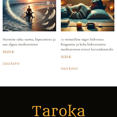
Sisemine rahu: surma, lõpetamiste ja
17-minutiline sügav lõdvestus:
uue alguse meditatsioon
hingamise ja keha lõdvestamise
meditatsioon stressi leevendamiseks
33,00
€
13,33
€
Lisa korvi
Lisa korvi