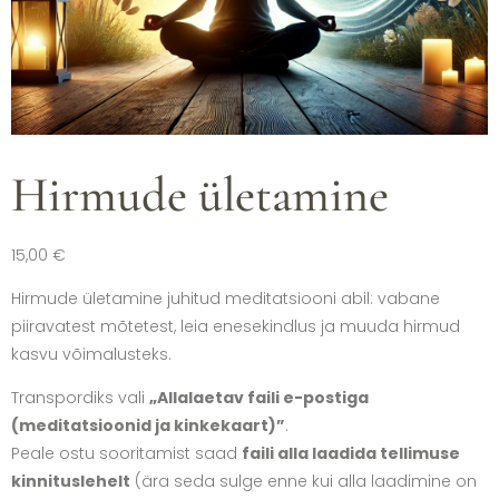
Hirmude ületamine
15,00
€
Hirmude ületamine juhitud meditatsiooni abil: vabane
piiravatest mõtetest, leia enesekindlus ja muuda hirmud
kasvu võimalusteks.
Transpordiks vali
„Allalaetav faili e-postiga
(meditatsioonid ja kinkekaart)”
.
Peale ostu sooritamist saad
faili alla laadida tellimuse
kinnituslehelt
(ära seda sulge enne kui alla laadimine on