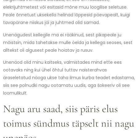
elekrijuhtmetest või esitasid mõne muu loogilise seletuse.
Peale õnnetust uksekella helinad lõppesid päevapealt, kuigi
tavapärane niiskus jäi ja juhtmed olid samad.
Unenägudest kellegile ma ei rääkinud, sest pikapeale ju
mõistsin, mida tahetakse mulle öelda ja kellega seoses, sest
alltekst oli algusest peale hoiatav ja rusuv.
Unenäod olid minu kaitseks, valmistades mind ette ees
ootavaks ning kui ühel õhtul tuttav naisterahvas
äraseletatud näoga ukse taha ilmus kurba teadet edastama,
siis see polnudki nagu ootamatu uudis, aga šokeeriv oli see
loomulikult.
Nagu aru saad, siis päris elus
toimus sündmus täpselt nii nagu
unenäos.