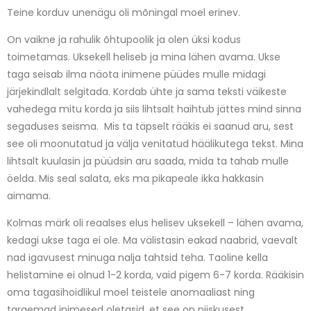
Teine korduv unenägu oli mõningal moel erinev.
On vaikne ja rahulik õhtupoolik ja olen üksi kodus
toimetamas. Uksekell heliseb ja mina lähen avama. Ukse
taga seisab ilma näota inimene püüdes mulle midagi
järjekindlalt selgitada. Kordab ühte ja sama teksti väikeste
vahedega mitu korda ja siis lihtsalt haihtub jättes mind sinna
segaduses seisma. Mis ta täpselt rääkis ei saanud aru, sest
see oli moonutatud ja välja venitatud häälikutega tekst. Mina
lihtsalt kuulasin ja püüdsin aru saada, mida ta tahab mulle
öelda. Mis seal salata, eks ma pikapeale ikka hakkasin
aimama.
Kolmas märk oli reaalses elus helisev uksekell – lähen avama,
kedagi ukse taga ei ole. Ma välistasin eakad naabrid, vaevalt
nad igavusest minuga nalja tahtsid teha. Taoline kella
helistamine ei olnud 1-2 korda, vaid pigem 6-7 korda. Rääkisin
oma tagasihoidlikul moel teistele anomaaliast ning
targemad inimesed oletasid, et see on niiskusest,