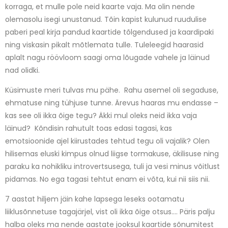
korraga, et mulle pole neid kaarte vaja. Ma olin nende
olemasolu isegi unustanud. Tõin kapist kulunud ruudulise
paberi peal kirja pandud kaartide tõlgendused ja kaardipaki
ning viskasin pikalt mõtlemata tulle. Tuleleegid haarasid
aplalt nagu röövloom saagi oma lõugade vahele ja läinud
nad olidki.
Küsimuste meri tulvas mu pähe. Rahu asemel oli segaduse,
ehmatuse ning tühjuse tunne. Ärevus haaras mu endasse –
kas see oli ikka õige tegu? Äkki mul oleks neid ikka vaja
läinud? Kõndisin rahutult toas edasi tagasi, kas
emotsioonide ajel kiirustades tehtud tegu oli vajalik? Olen
hilisemas eluski kimpus olnud liigse tormakuse, äkilisuse ning
paraku ka nohikliku introvertsusega, tuli ja vesi minus võitlust
pidamas. No ega tagasi tehtut enam ei võta, kui nii siis nii.
7 aastat hiljem jäin kahe lapsega leseks ootamatu
liiklusõnnetuse tagajärjel, vist oli ikka õige otsus…. Päris palju
halba oleks ma nende aastate jooksul kaartide sõnumitest