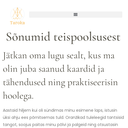
Sõnumid teispoolsusest
Jätkan oma lugu sealt, kus ma
olin juba saanud kaardid ja
tähendused ning praktiseerisin
hoolega.
Aastaid hiljem kui oli sündimas minu esimene laps, istusin
üksi ahju ees põrnitsemas tuld. Oranžikad tuleleegid tantsisid
tangot, soojus paitas minu põlvi ja palgeid ning otsustasin