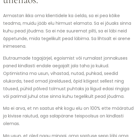
Armastan ikka oma klientidele ka öelda, sa ei pea kõike
teadma, muidu jääb elu hirmust elamata. Sa ei jõuaks sinna
kuhu pead jõudma. Sa ei näe suuremat pilti, sa ei läbi neid
õppetunde, mida tegelikult pead läbima. Sa lihtsalt ei arene
inimesena.
Elutraumade tagajärjel, egoismist või rumalast jonnakuses
paned kindlasti endale aegajalt jala taha ja kukud.
Optimistina ma usun, vihastad, nutad, puhkad, seedid
olukorda, teed omad järeldused, õpid kõigest sellest ning
tõused, pühid põlved tolmust puhtaks ja liigud edasi ringiga
või parimal juhul otse sinna kuhu tegelikult pead jõudma.
Ma ei arva, et nn saatus ehk kogu elu on 100% ette määratud
ja kivisse raiutud, aga salapärane teispoolsus on kindlasti
olemas.
Ma usun, et oled nagu minagi, oma saatuse sepp läbi oma