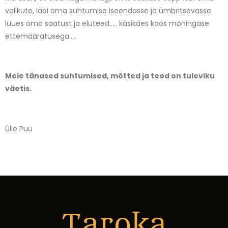
valikute, läbi oma suhtumise iseendasse ja ümbritsevasse
luues oma saatust ja eluteed….. käsikäes koos mõningase
ettemääratusega…..
Meie tänased suhtumised, mõtted ja teod on tuleviku
väetis.
Ülle Puu