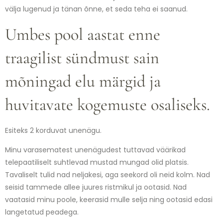
välja lugenud ja tänan õnne, et seda teha ei saanud.
Umbes pool aastat enne
traagilist sündmust sain
mõningad elu märgid ja
huvitavate kogemuste osaliseks.
Esiteks 2 korduvat unenägu.
Minu varasematest unenägudest tuttavad väärikad
telepaatiliselt suhtlevad mustad mungad olid platsis.
Tavaliselt tulid nad neljakesi, aga seekord oli neid kolm. Nad
seisid tammede allee juures ristmikul ja ootasid. Nad
vaatasid minu poole, keerasid mulle selja ning ootasid edasi
langetatud peadega.