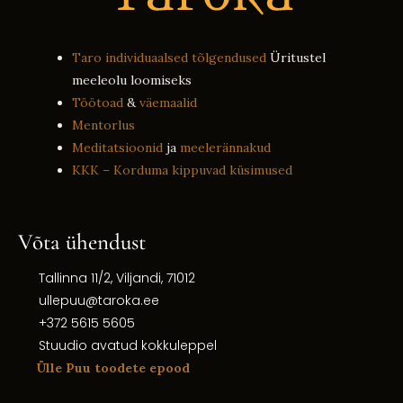
Taro individuaalsed tõlgendused
Üritustel
meeleolu loomiseks
Töötoad
&
väemaalid
Mentorlus
Meditatsioonid
ja
meelerännakud
KKK – Korduma kippuvad küsimused
Võta ühendust
Tallinna 11/2, Viljandi, 71012
ullepuu@taroka.ee
+372 5615 5605
Stuudio avatud kokkuleppel
Ülle Puu toodete epood