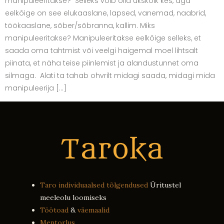
manipuleeritakse? Selleks võib olla ükskõik kes, aga
eelkõige on see elukaaslane, lapsed, vanemad, naabrid,
töökaaslane, sõber/sõbranna, kallim. Miks
manipuleeritakse? Manipuleeritakse eelkõige selleks, et
saada oma tahtmist või veelgi haigemal moel lihtsalt
piinata, et näha teise piinlemist ja alandustunnet oma
silmaga. Alati ta tahab ohvrilt midagi saada, midagi mida
manipuleerija […]
Taro individuaalsed tõlgendused
Üritustel
meeleolu loomiseks
Töötoad
&
väemaalid
Mentorlus