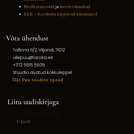
Meditatsioonid
ja
meelerännakud
KKK – Korduma kippuvad küsimused
Võta ühendust
Tallinna 11/2, Viljandi, 71012
ullepuu@taroka.ee
+372 5615 5605
Stuudio avatud kokkuleppel
Ülle Puu toodete epood
Liitu uudiskirjaga