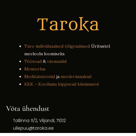
Taro individuaalsed tõlgendused
Üritustel
meeleolu loomiseks
Töötoad
&
väemaalid
Mentorlus
Meditatsioonid
ja
meelerännakud
KKK – Korduma kippuvad küsimused
Võta ühendust
Tallinna 11/2, Viljandi, 71012
ullepuu@taroka.ee
+372 5615 5605