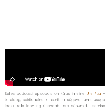
Selles podcasti episoodis on külas imeline
Ülle Puu
–
taroloog, spirituaalne kunstnik ja sügava tunnetusega
looja, kelle looming ühendab taro sõnumid, sisemise