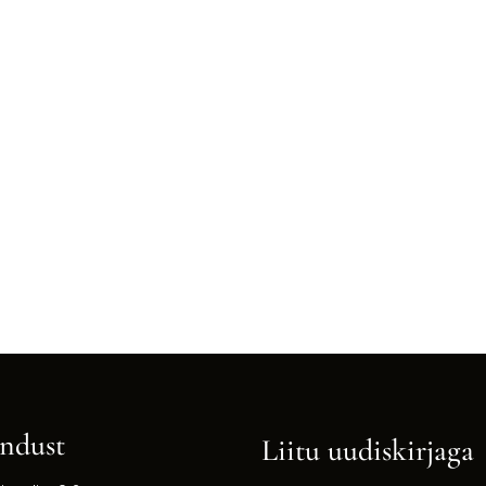
ndust
Liitu uudiskirjaga