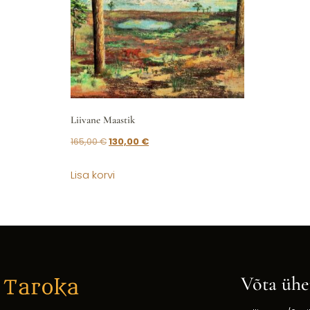
Liivane Maastik
165,00
€
130,00
€
Lisa korvi
Võta ühe