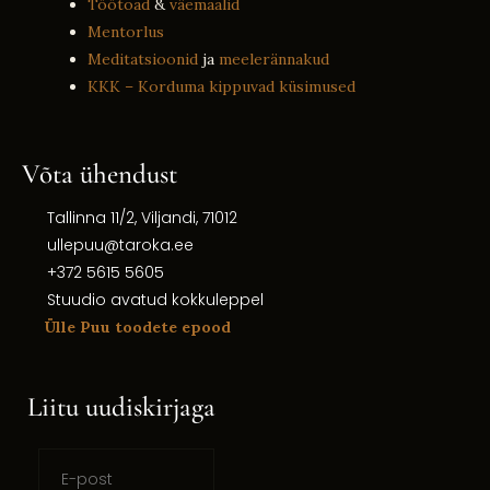
Töötoad
&
väemaalid
Mentorlus
Meditatsioonid
ja
meelerännakud
KKK – Korduma kippuvad küsimused
Võta ühendust
Tallinna 11/2, Viljandi, 71012
ullepuu@taroka.ee
+372 5615 5605
Stuudio avatud kokkuleppel
Ülle Puu toodete epood
Liitu uudiskirjaga