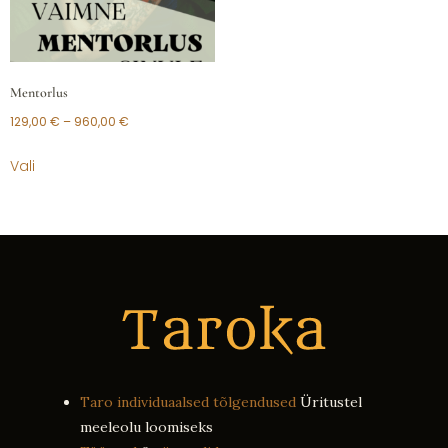
Mentorlus
129,00
€
–
960,00
€
Vali
Taro individuaalsed tõlgendused
Üritustel
meeleolu loomiseks