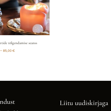
rtide tõlgendamise seanss
–
85,00
€
ndust
Liitu uudiskirjaga