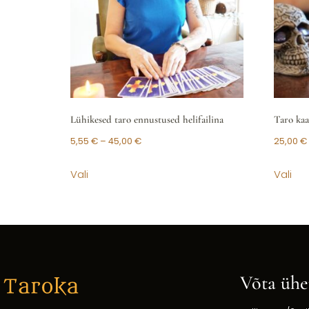
Lühikesed taro ennustused helifailina
Taro kaa
5,55
€
–
45,00
€
25,00
€
Vali
Vali
Võta ühe