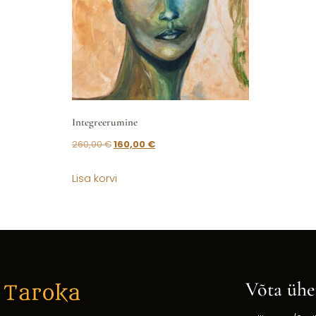
Integreerumine
260,00
€
160,00
€
Lisa korvi
Võta ühe