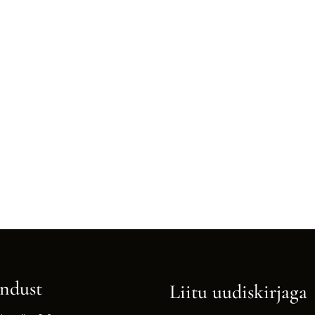
ndust
Liitu uudiskirjaga