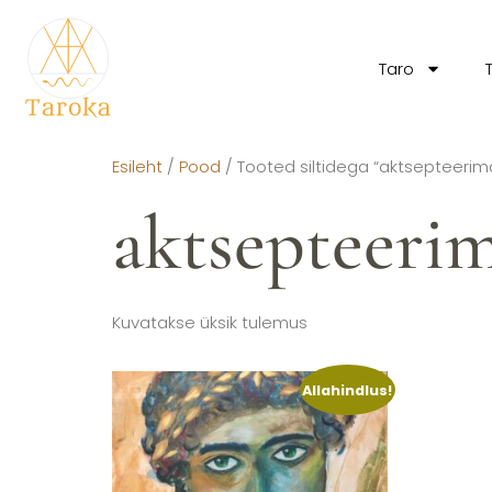
Taro
Esileht
/
Pood
/ Tooted siltidega “aktsepteerim
aktsepteeri
Kuvatakse üksik tulemus
Allahindlus!