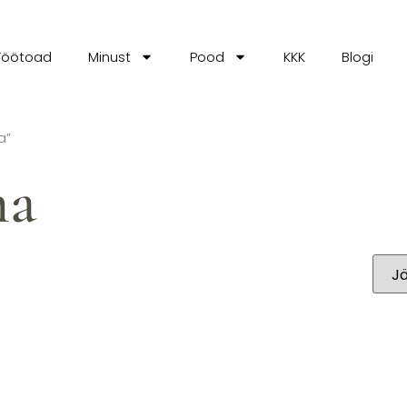
Töötoad
Minust
Pood
KKK
Blogi
a”
ma