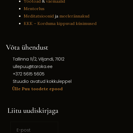
Töötoad
&
väemaalid
Mentorlus
Meditatsioonid
ja
meelerännakud
KKK – Korduma kippuvad küsimused
Võta ühendust
Tallinna 11/2, Viljandi, 71012
ullepuu@taroka.ee
+372 5615 5605
Stuudio avatud kokkuleppel
Ülle Puu toodete epood
Liitu uudiskirjaga