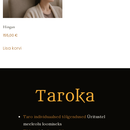
Hingan
155,00
€
Lisa korvi
Taro individuaalsed tõlgendused
Üritustel
meeleolu loomiseks