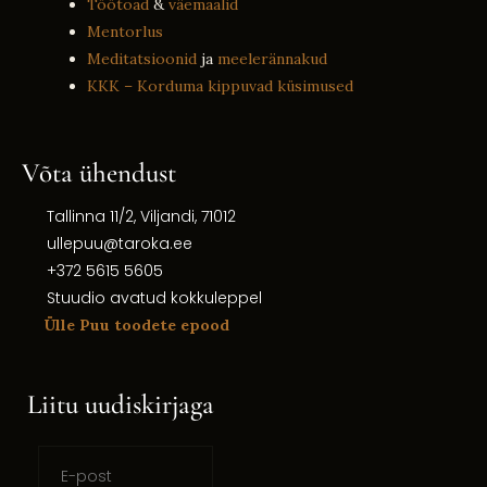
Töötoad
&
väemaalid
Mentorlus
Meditatsioonid
ja
meelerännakud
KKK – Korduma kippuvad küsimused
Võta ühendust
Tallinna 11/2, Viljandi, 71012
ullepuu@taroka.ee
+372 5615 5605
Stuudio avatud kokkuleppel
Ülle Puu toodete epood
Liitu uudiskirjaga