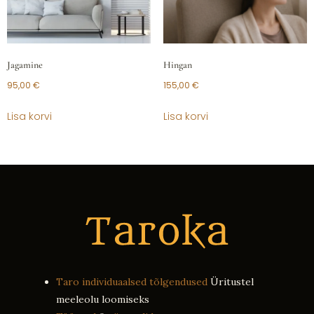
Jagamine
Hingan
95,00
€
155,00
€
Lisa korvi
Lisa korvi
Taro individuaalsed tõlgendused
Üritustel
meeleolu loomiseks