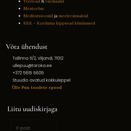
Töötoad
&
väemaalid
Mentorlus
Meditatsioonid
ja
meelerännakud
KKK – Korduma kippuvad küsimused
Võta ühendust
Tallinna 11/2, Viljandi, 71012
ullepuu@taroka.ee
+372 5615 5605
Stuudio avatud kokkuleppel
Ülle Puu toodete epood
Liitu uudiskirjaga