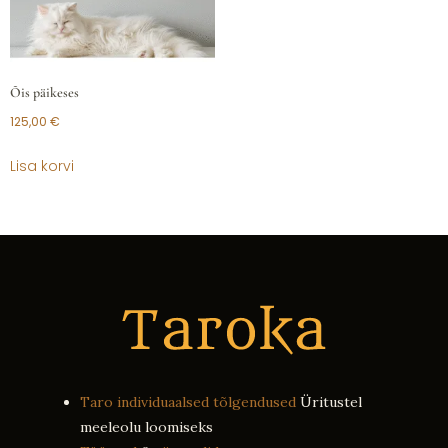
Õis päikeses
125,00
€
Lisa korvi
Taro individuaalsed tõlgendused
Üritustel
meeleolu loomiseks