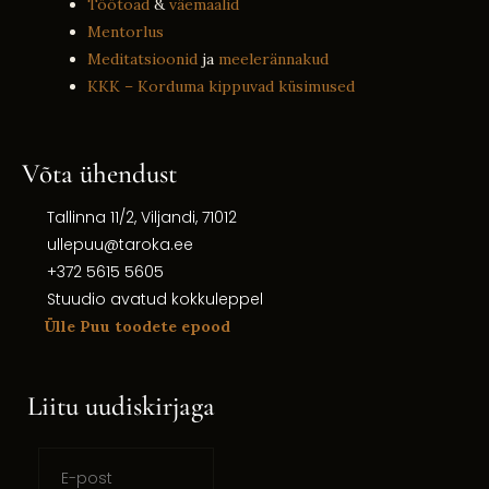
Töötoad
&
väemaalid
Mentorlus
Meditatsioonid
ja
meelerännakud
KKK – Korduma kippuvad küsimused
Võta ühendust
Tallinna 11/2, Viljandi, 71012
ullepuu@taroka.ee
+372 5615 5605
Stuudio avatud kokkuleppel
Ülle Puu toodete epood
Liitu uudiskirjaga