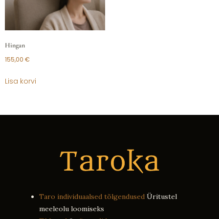
Hingan
155,00
€
Lisa korvi
Taro individuaalsed tõlgendused
Üritustel
meeleolu loomiseks