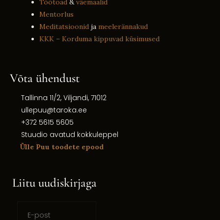
Töötoad
&
väemaalid
Mentorlus
Meditatsioonid
ja
meelerännakud
KKK – Korduma kippuvad küsimused
Võta ühendust
Tallinna 11/2, Viljandi, 71012
ullepuu@taroka.ee
+372 5615 5605
Stuudio avatud kokkuleppel
Ülle Puu toodete epood
Liitu uudiskirjaga