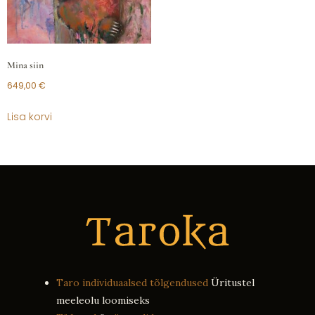
Mina siin
649,00
€
Lisa korvi
Taro individuaalsed tõlgendused
Üritustel
meeleolu loomiseks