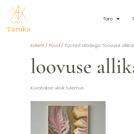
Taro
Esileht
/
Pood
/ Tooted siltidega “loovuse allika
loovuse allik
Kuvatakse üksik tulemus