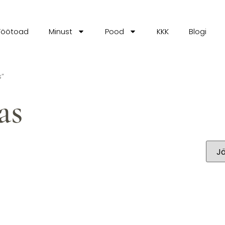
Töötoad
Minust
Pood
KKK
Blogi
s”
as