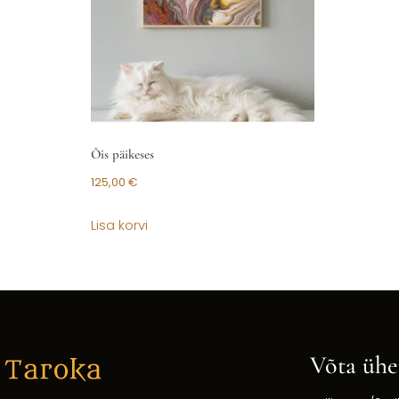
Õis päikeses
125,00
€
Lisa korvi
Võta ühe