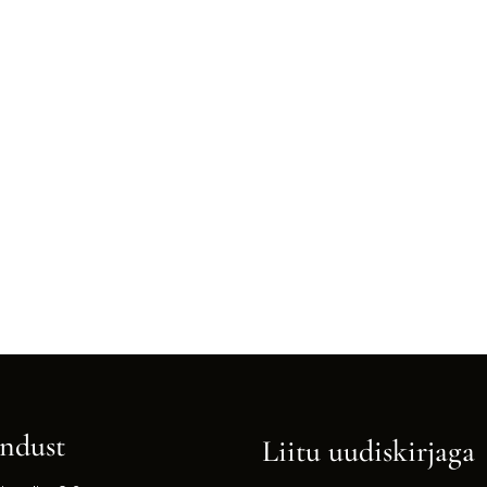
ndust
Liitu uudiskirjaga