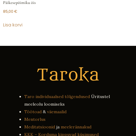
Päikesepõimiku õis
85,00
€
Lisa korvi
Taro individuaalsed tõlgendused
Üritustel
meeleolu loomiseks
Töötoad
&
väemaalid
Mentorlus
Meditatsioonid
ja
meelerännakud
KKK – Korduma kippuvad küsimused