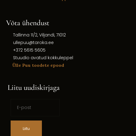
Võta ühendust
Tallinna 11/2, Viljandi, 71012
ullepuu@taroka.ee
+372 5615 5605
Stuudio avatud kokkuleppel
Ülle Puu toodete epood
Liitu uudiskirjaga
Liitu