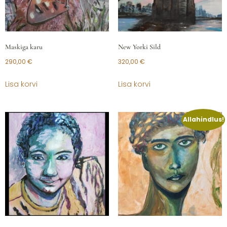
Maskiga karu
New Yorki Sild
290,00
€
320,00
€
Lisa korvi
Lisa korvi
Allahindlus!