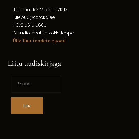
Tallinna 11/2, Viljandi, 71012
ullepuu@taroka.ee
+372 5615 5605
Stuudio avatud kokkuleppel
Ülle Puu toodete epood
Liitu uudiskirjaga
Liitu