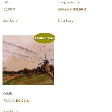
Rõõm
Integreerumine
150,00
€
260,00
€
160,00
€
Lisa korvi
Lisa korvi
Allahindlus!
Veskile
175,00
€
110,00
€
Lisa korvi