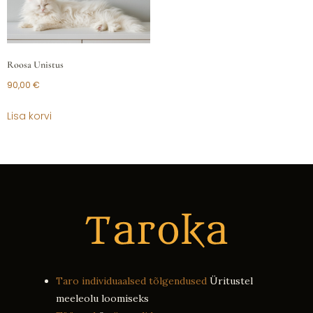
Roosa Unistus
90,00
€
Lisa korvi
Taro individuaalsed tõlgendused
Üritustel
meeleolu loomiseks