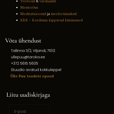
Töötoad
&
väemaalid
Mentorlus
Meditatsioonid
ja
meelerännakud
KKK – Korduma kippuvad küsimused
Võta ühendust
Tallinna 11/2, Viljandi, 71012
ullepuu@taroka.ee
+372 5615 5605
Stuudio avatud kokkuleppel
Ülle Puu toodete epood
Liitu uudiskirjaga