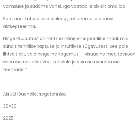
vaimsuse ja südame vahel. Iga vaataja leiab siit oma loo.
See maal kutsub sind dialoogi, rahunema ja ennast
aktsepteerima.
Hinge Puudutus“ on mitmekihiline energeetiline maal, mis
sündis tehnilise täpsuse ja intuitiivse sügavusest. See pole
lihtsalt pilt, vaid hingeline kogemus — visuaalne meditatsioon
sisemise naiseliku väe, kohalolu ja vaimse avardumise
teemadel.“
Akrüül lõuendile, segatehnika.
30×30
2025