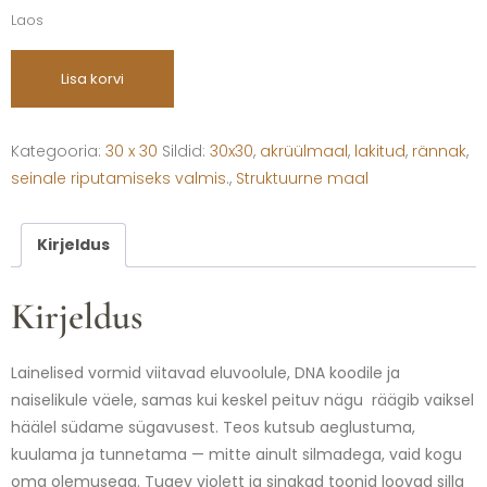
Laos
Lisa korvi
Kategooria:
30 x 30
Sildid:
30x30
,
akrüülmaal
,
lakitud
,
rännak
,
seinale riputamiseks valmis.
,
Struktuurne maal
Kirjeldus
Kirjeldus
Lainelised vormid viitavad eluvoolule, DNA koodile ja
naiselikule väele, samas kui keskel peituv nägu räägib vaiksel
häälel südame sügavusest. Teos kutsub aeglustuma,
kuulama ja tunnetama — mitte ainult silmadega, vaid kogu
oma olemusega. Tugev violett ja sinakad toonid loovad silla