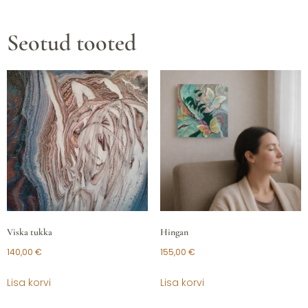
Seotud tooted
Viska tukka
Hingan
140,00
€
155,00
€
Lisa korvi
Lisa korvi