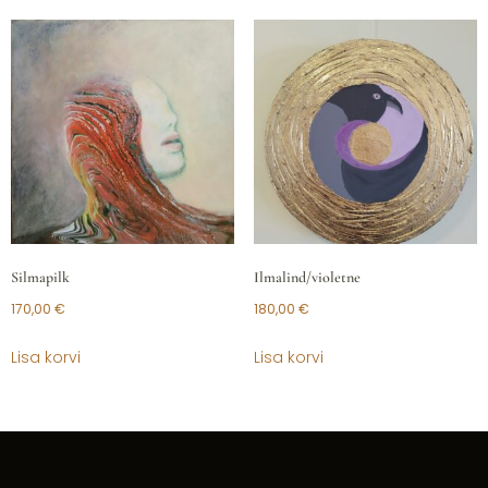
Silmapilk
Ilmalind/violetne
170,00
€
180,00
€
Lisa korvi
Lisa korvi