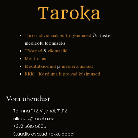
Taro individuaalsed tõlgendused
Üritustel
meeleolu loomiseks
Töötoad
&
väemaalid
Mentorlus
Meditatsioonid
ja
meelerännakud
KKK – Korduma kippuvad küsimused
Võta ühendust
Tallinna 11/2, Viljandi, 71012
ullepuu@taroka.ee
+372 5615 5605
Stuudio avatud kokkuleppel