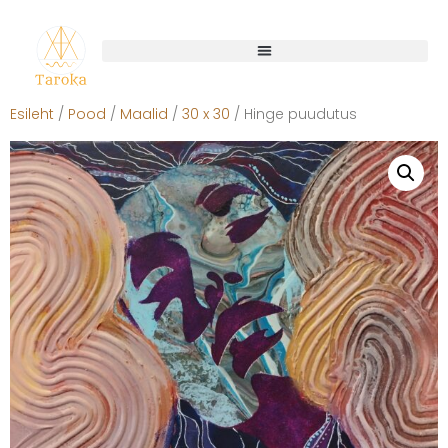
Esileht
/
Pood
/
Maalid
/
30 x 30
/ Hinge puudutus