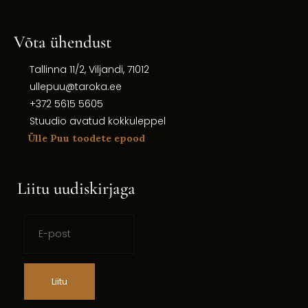
Võta ühendust
Tallinna 11/2, Viljandi, 71012
ullepuu@taroka.ee
+372 5615 5605
Stuudio avatud kokkuleppel
Ülle Puu toodete epood
Liitu uudiskirjaga
Liitu