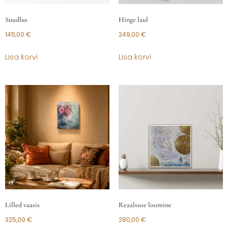
Suudlus
Hinge laul
145,00
€
249,00
€
Lisa korvi
Lisa korvi
Lilled vaasis
Reaalsuse loomine
325,00
€
280,00
€