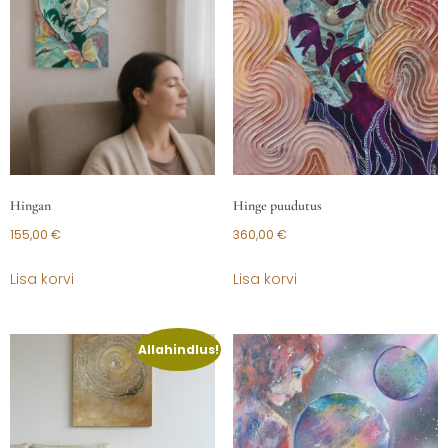
Hingan
Hinge puudutus
155,00
€
360,00
€
Lisa korvi
Lisa korvi
Allahindlus!