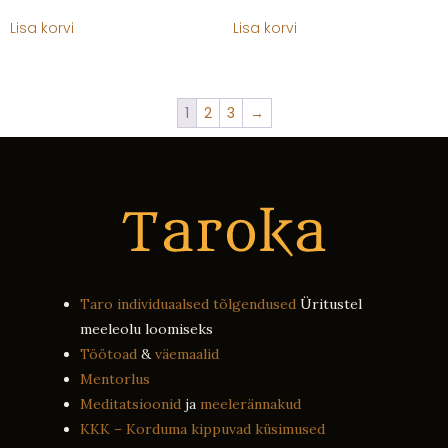
Lisa korvi
Lisa korvi
1
2
3
→
Taro individuaalsed tõlgendused
Üritustel
meeleolu loomiseks
Töötoad
&
väemaalid
Mentorlus
Meditatsioonid
ja
meelerännakud
KKK – Korduma kippuvad küsimused