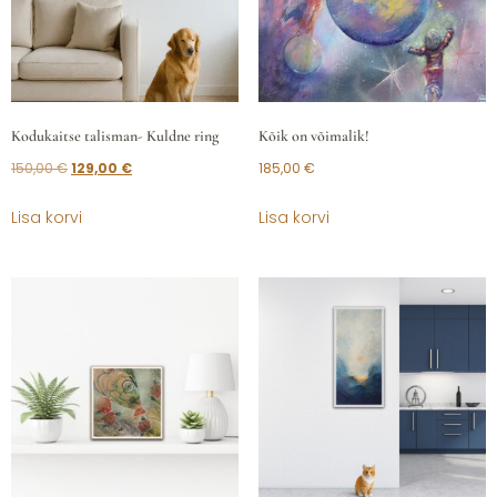
Kodukaitse talisman- Kuldne ring
Kõik on võimalik!
150,00
€
129,00
€
185,00
€
Lisa korvi
Lisa korvi