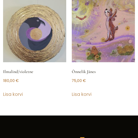
Ilmalind/violetne
Õnnelik Jänes
180,00
€
75,00
€
Lisa korvi
Lisa korvi