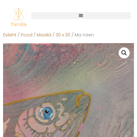
Esileht
/
Pood
/
Maalid
/
30 x 30
/ Ma näen