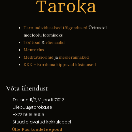
Taro individuaalsed tõlgendused
Üritustel
meeleolu loomiseks
Töötoad
&
väemaalid
Mentorlus
Meditatsioonid
ja
meelerännakud
KKK – Korduma kippuvad küsimused
Võta ühendust
Tallinna 11/2, Viljandi, 71012
ullepuu@taroka.ee
+372 5615 5605
Stuudio avatud kokkuleppel
Ülle Puu toodete epood