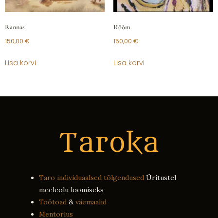
Rannas
Rõõm
150,00
€
150,00
€
Lisa korvi
Lisa korvi
Taro individuaalsed tõlgendused
Üritustel
meeleolu loomiseks
Töötoad
&
väemaalid
Mentorlus