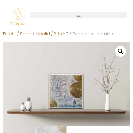
Esileht
/
Pood
/
Maalid
/
30 x 30
/ Reaalsuse loomine