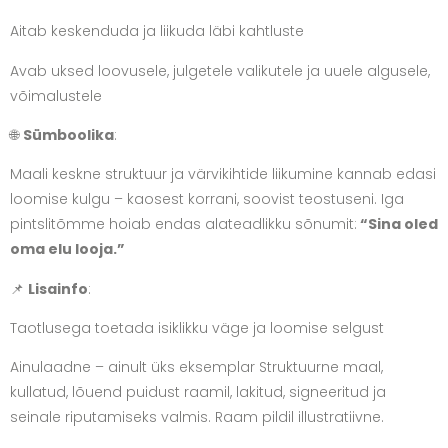
Aitab keskenduda ja liikuda läbi kahtluste
Avab uksed loovusele, julgetele valikutele ja uuele algusele,
võimalustele
🌐
Sümboolika
:
Maali keskne struktuur ja värvikihtide liikumine kannab edasi
loomise kulgu – kaosest korrani, soovist teostuseni. Iga
pintslitõmme hoiab endas alateadlikku sõnumit:
“Sina oled
oma elu looja.”
📌
Lisainfo
:
Taotlusega toetada isiklikku väge ja loomise selgust
Ainulaadne – ainult üks eksemplar Struktuurne maal,
kullatud, lõuend puidust raamil, lakitud, signeeritud ja
seinale riputamiseks valmis. Raam pildil illustratiivne.