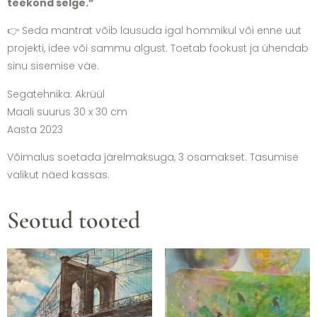
teekond selge.”
👉 Seda mantrat võib lausuda igal hommikul või enne uut
projekti, idee või sammu algust. Toetab fookust ja ühendab
sinu sisemise väe.
Segatehnika. Akrüül
Maali suurus 30 x 30 cm
Aasta 2023
Võimalus soetada järelmaksuga, 3 osamakset. Tasumise
valikut näed kassas.
Seotud tooted