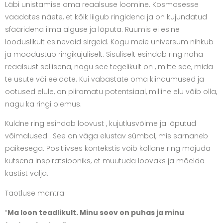
Läbi unistamise oma reaalsuse loomine. Kosmosesse
vaadates näete, et kõik liigub ringidena ja on kujundatud
sfääridena ilma alguse ja lõputa. Ruumis ei esine
looduslikult esinevaid sirgeid. Kogu meie universum nihkub
ja moodustub ringikujuliselt. Sisuliselt esindab ring näha
reaalsust sellisena, nagu see tegelikult on , mitte see, mida
te usute või eeldate. Kui vabastate oma kiindumused ja
ootused elule, on piiramatu potentsiaal, milline elu võib olla,
nagu ka ringi olemus.
Kuldne ring esindab loovust , kujutlusvõime ja lõputud
võimalused . See on väga elustav sümbol, mis sarnaneb
päikesega. Positiivses kontekstis võib kollane ring mõjuda
kutsena inspiratsiooniks, et muutuda loovaks ja mõelda
kastist välja.
Taotluse mantra
“
Ma loon teadlikult. Minu soov on puhas ja minu