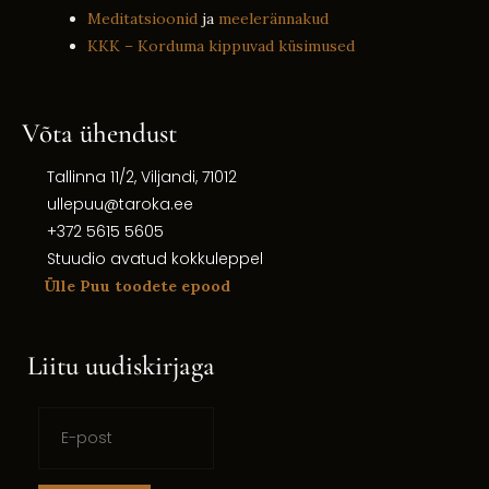
Meditatsioonid
ja
meelerännakud
KKK – Korduma kippuvad küsimused
Võta ühendust
Tallinna 11/2, Viljandi, 71012
ullepuu@taroka.ee
+372 5615 5605
Stuudio avatud kokkuleppel
Ülle Puu toodete epood
Liitu uudiskirjaga