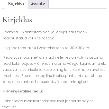
Kirjeldus
Lisainfo
Kirjeldus
Väemaal • Manifestatsiooni ja loovjõu talisman •
Teadvustatud valikute toetaja
Originaalteos, akrüül valamise tehnika, 30 × 30 cm
“Reaalsuse loomine” on maal neile, kes on valmis astuma
teadlikuks loojaks – ühenduma oma väega, kujundama elu
vastavalt sisemisele tarkusele ning lahti laskma piiravatest
mustritest. See on maagiline taotluspunkt, mis toetab iga
kord, kui sa unistad, otsustad, või lood midagi uut.
✨
Energeetiline mõju:
Võimendab manifesteerimisvõimet ja toetab selget
taotlust