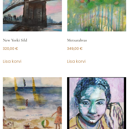
New Yorki Sild
Metsarahvas
320,00
€
349,00
€
Lisa korvi
Lisa korvi