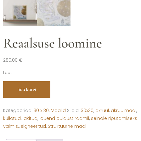
Reaalsuse loomine
280,00
€
Laos
Lisa korvi
Kategooriad:
30 x 30
,
Maalid
Sildid:
30x30
,
akrüül
,
akrüülmaal
,
kullatud
,
lakitud
,
lõuend puidust raamil
,
seinale riputamiseks
valmis.
,
signeeritud
,
Struktuurne maal