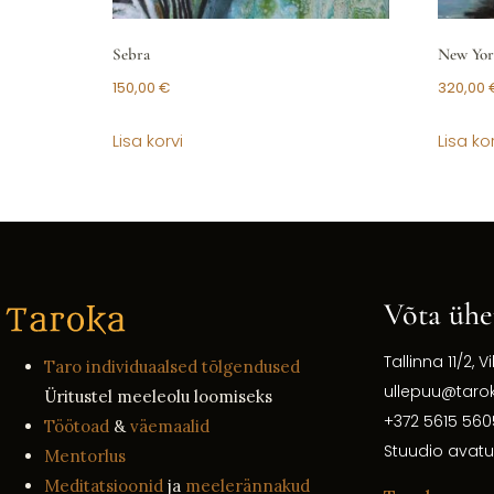
Sebra
New Yor
150,00
€
320,00
Lisa korvi
Lisa kor
Võta ühe
Tallinna 11/2, Vi
Taro individuaalsed tõlgendused
ullepuu@taro
Üritustel meeleolu loomiseks
+372 5615 560
Töötoad
&
väemaalid
Stuudio avatu
Mentorlus
Meditatsioonid
ja
meelerännakud