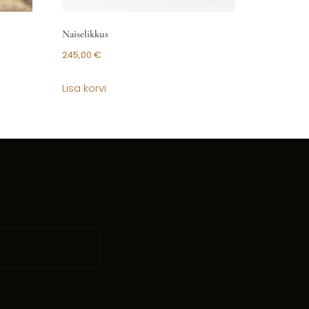
Naiselikkus
245,00
€
Lisa korvi