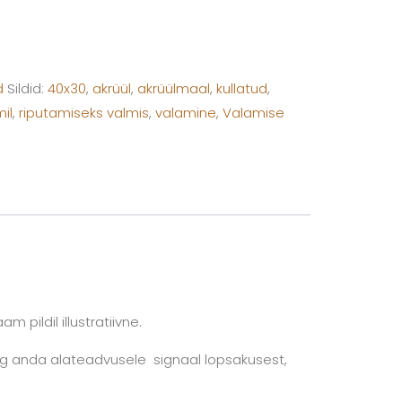
d
Sildid:
40x30
,
akrüül
,
akrüülmaal
,
kullatud
,
il
,
riputamiseks valmis
,
valamine
,
Valamise
 pildil illustratiivne.
ng anda alateadvusele signaal lopsakusest,