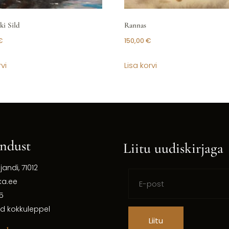
ki Sild
Rannas
€
150,00
€
vi
Lisa korvi
ndust
Liitu uudiskirjaga
ljandi, 71012
ka.ee
5
d kokkuleppel
Liitu