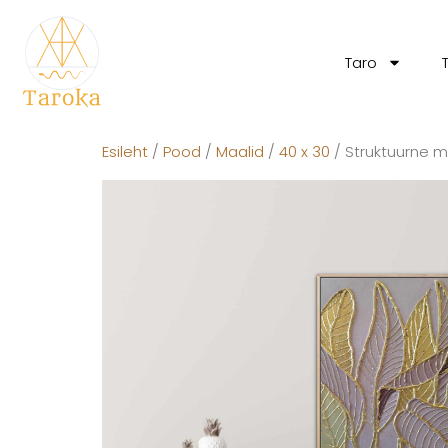
Taro
Esileht
/
Pood
/
Maalid
/
40 x 30
/ Struktuurne m