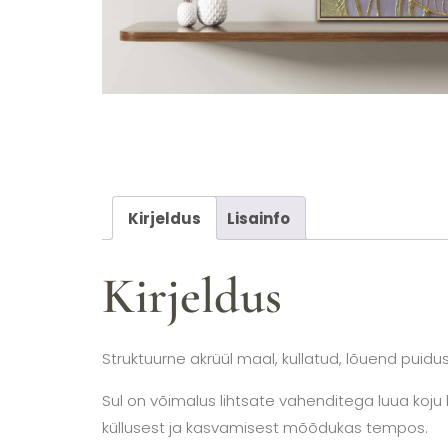
Kirjeldus
Lisainfo
Kirjeldus
Struktuurne akrüül maal, kullatud, lõuend puidust 
Sul on võimalus lihtsate vahenditega luua koj
küllusest ja kasvamisest mõõdukas tempos.