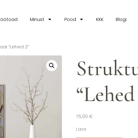
Töötoad
Minust
Pood
KKK
Blogi
aal “Lehed 2”
Strukt
“Lehed
75,00
€
Laos