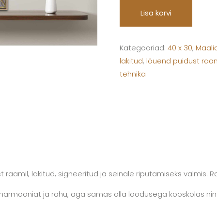
Lisa korvi
Kategooriad:
40 x 30
,
Maali
lakitud
,
lõuend puidust raam
tehnika
raamil, lakitud, signeeritud ja seinale riputamiseks valmis. Raam
u harmooniat ja rahu, aga samas olla loodusega kooskõlas ni