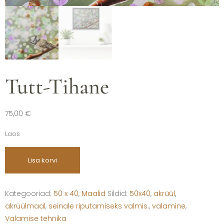
Tutt-Tihane
75,00
€
Laos
Lisa korvi
Kategooriad:
50 x 40
,
Maalid
Sildid:
50x40
,
akrüül
,
akrüülmaal
,
seinale riputamiseks valmis.
,
valamine
,
Valamise tehnika