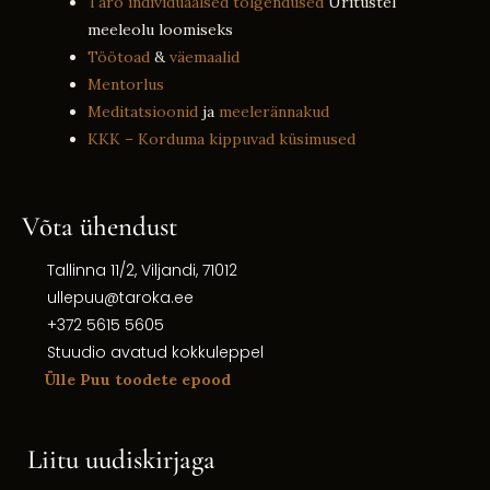
Taro individuaalsed tõlgendused
Üritustel
meeleolu loomiseks
Töötoad
&
väemaalid
Mentorlus
Meditatsioonid
ja
meelerännakud
KKK – Korduma kippuvad küsimused
Võta ühendust
Tallinna 11/2, Viljandi, 71012
ullepuu@taroka.ee
+372 5615 5605
Stuudio avatud kokkuleppel
Ülle Puu toodete epood
Liitu uudiskirjaga