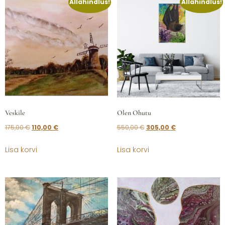
Allahindlus!
Allahindlus!
Veskile
Olen Ohutu
175,00
€
110,00
€
550,00
€
305,00
€
Lisa korvi
Lisa korvi