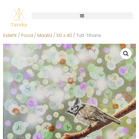
Esileht
/
Pood
/
Maalid
/
50 x 40
/ Tutt-Tihane