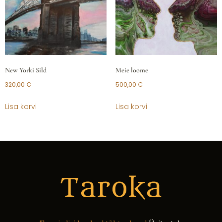
New Yorki Sild
Meie loome
320,00
€
500,00
€
Lisa korvi
Lisa korvi