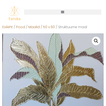
Esileht
/
Pood
/
Maalid
/
50 x 60
/ Struktuurne maal