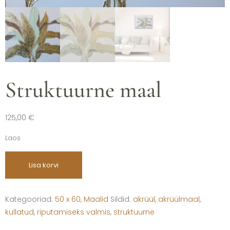
Struktuurne maal
125,00
€
Laos
Lisa korvi
Kategooriad:
50 x 60
,
Maalid
Sildid:
akrüül
,
akrüülmaal
,
kullatud
,
riputamiseks valmis
,
struktuurne