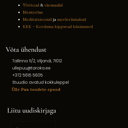
Töötoad
&
väemaalid
Mentorlus
Meditatsioonid
ja
meelerännakud
KKK – Korduma kippuvad küsimused
Võta ühendust
Tallinna 11/2, Viljandi, 71012
ullepuu@taroka.ee
+372 5615 5605
Stuudio avatud kokkuleppel
Ülle Puu toodete epood
Liitu uudiskirjaga