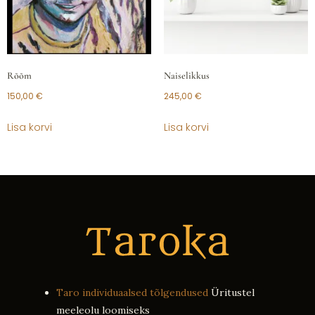
Rõõm
Naiselikkus
150,00
€
245,00
€
Lisa korvi
Lisa korvi
Taro individuaalsed tõlgendused
Üritustel
meeleolu loomiseks