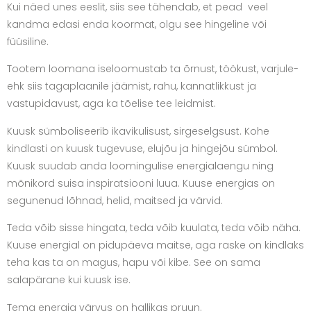
Kui näed unes eeslit, siis see tähendab, et pead veel
kandma edasi enda koormat, olgu see hingeline või
füüsiline.
Tootem loomana iseloomustab ta õrnust, töökust, varjule-
ehk siis tagaplaanile jäämist, rahu, kannatlikkust ja
vastupidavust, aga ka tõelise tee leidmist.
Kuusk sümboliseerib ikavikulisust, sirgeselgsust. Kohe
kindlasti on kuusk tugevuse, elujõu ja hingejõu sümbol.
Kuusk suudab anda loomingulise energialaengu ning
mõnikord suisa inspiratsiooni luua. Kuuse energias on
segunenud lõhnad, helid, maitsed ja värvid.
Teda võib sisse hingata, teda võib kuulata, teda võib näha.
Kuuse energial on pidupäeva maitse, aga raske on kindlaks
teha kas ta on magus, hapu või kibe. See on sama
salapärane kui kuusk ise.
Tema energia värvus on hallikas pruun.