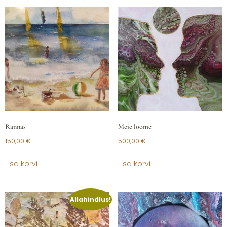
Rannas
Meie loome
150,00
€
500,00
€
Lisa korvi
Lisa korvi
Allahindlus!