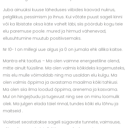
Juba ainuüksi kuuse läheduses viibides kaovad nukrus,
pelglikkus, pessimism ja ihnus. Kui võtate puust sageli kinni
või ka libistate oksa käte vahelt läbi, siis pöördub kogu teie
elu paremuse poole: mured ja hirmud vähenevad,
ellusuhtumine muutub positiivsemaks.
Nr 10- 1 on millegi uue algus ja 0 on jumala ehk allika kaitse.
Mantra ehk taotlus – Ma olen vaimne energeetiline olend,
mitte ainult füüsiline. Ma olen valmis kõikideks kogemusteks,
mis elu mulle võimaldab ning ma usaldan elu kulgu. Ma
olen valmis õppima ja avastama maailma kõiki tahkusi.
Ma olen siia ilma loodud õppima, arenema ja kasvama.
Mul on hingejõudu ja tugevust ning see on minu loomulik
olek. Ma julgen elada täiel rinnal, tundes kõiki elu lõhnu ja
maitseid .
Violetset seostatakse sageli sügavate tunnete, vaimsuse,