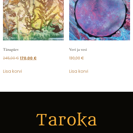
Tänapäev
Veri ja vesi
245,00
€
170,00
€
130,00
€
Lisa korvi
Lisa korvi