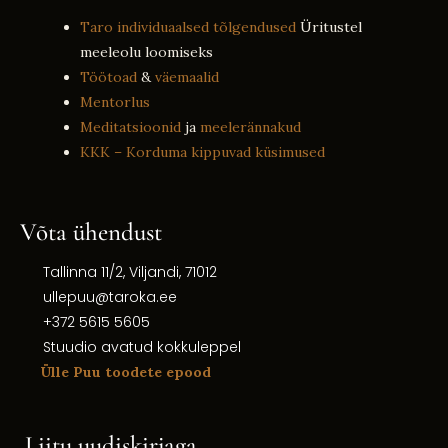
Taro individuaalsed tõlgendused
Üritustel
meeleolu loomiseks
Töötoad
&
väemaalid
Mentorlus
Meditatsioonid
ja
meelerännakud
KKK – Korduma kippuvad küsimused
Võta ühendust
Tallinna 11/2, Viljandi, 71012
ullepuu@taroka.ee
+372 5615 5605
Stuudio avatud kokkuleppel
Ülle Puu toodete epood
Liitu uudiskirjaga