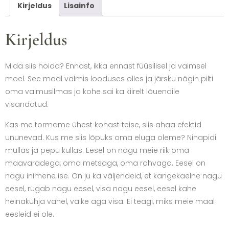
Kirjeldus
Lisainfo
Kirjeldus
Mida siis hoida? Ennast, ikka ennast füüsilisel ja vaimsel
moel. See maal valmis looduses olles ja järsku nägin pilti
oma vaimusilmas ja kohe sai ka kiirelt lõuendile
visandatud.
Kas me tormame ühest kohast teise, siis ahaa efektid
ununevad. Kus me siis lõpuks oma eluga oleme? Ninapidi
mullas ja pepu kullas. Eesel on nagu meie riik oma
maavaradega, oma metsaga, oma rahvaga. Eesel on
nagu inimene ise. On ju ka väljendeid, et kangekaelne nagu
eesel, rügab nagu eesel, visa nagu eesel, eesel kahe
heinakuhja vahel, väike aga visa. Ei teagi, miks meie maal
eesleid ei ole.