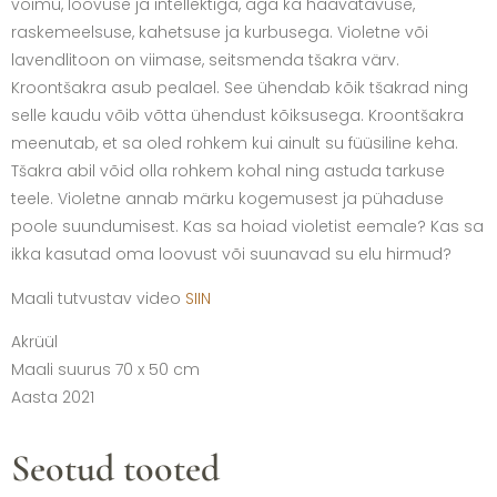
võimu, loovuse ja intellektiga, aga ka haavatavuse,
raskemeelsuse, kahetsuse ja kurbusega. Violetne või
lavendlitoon on viimase, seitsmenda tšakra värv.
Kroontšakra asub pealael. See ühendab kõik tšakrad ning
selle kaudu võib võtta ühendust kõiksusega. Kroontšakra
meenutab, et sa oled rohkem kui ainult su füüsiline keha.
Tšakra abil võid olla rohkem kohal ning astuda tarkuse
teele. Violetne annab märku kogemusest ja pühaduse
poole suundumisest. Kas sa hoiad violetist eemale? Kas sa
ikka kasutad oma loovust või suunavad su elu hirmud?
Maali tutvustav video
SIIN
Akrüül
Maali suurus 70 x 50 cm
Aasta 2021
Seotud tooted