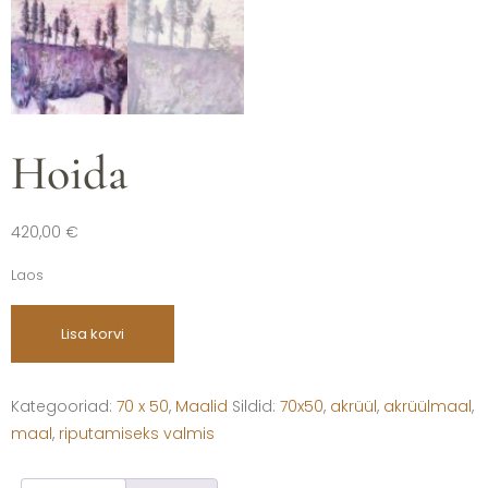
Hoida
420,00
€
Laos
Lisa korvi
Kategooriad:
70 x 50
,
Maalid
Sildid:
70x50
,
akrüül
,
akrüülmaal
,
maal
,
riputamiseks valmis