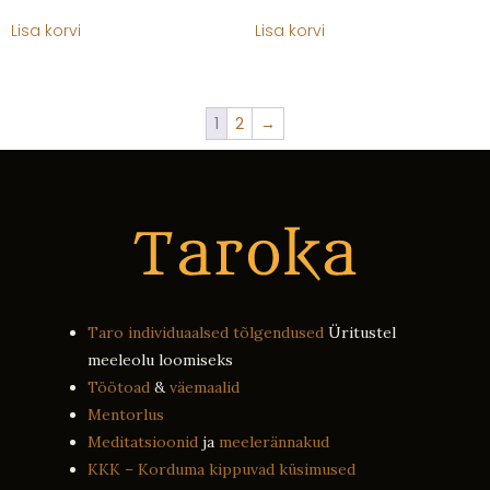
Lisa korvi
Lisa korvi
1
2
→
Taro individuaalsed tõlgendused
Üritustel
meeleolu loomiseks
Töötoad
&
väemaalid
Mentorlus
Meditatsioonid
ja
meelerännakud
KKK – Korduma kippuvad küsimused