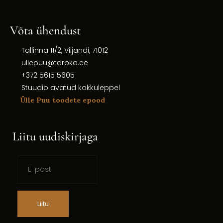
Võta ühendust
Tallinna 11/2, Viljandi, 71012
ullepuu@taroka.ee
+372 5615 5605
Stuudio avatud kokkuleppel
Ülle Puu toodete epood
Liitu uudiskirjaga
Liitu