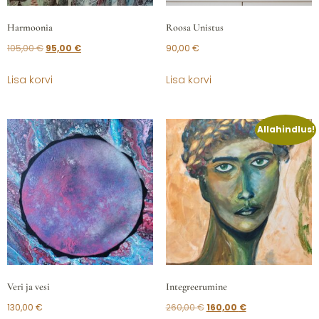
Harmoonia
Roosa Unistus
105,00
€
95,00
€
90,00
€
Lisa korvi
Lisa korvi
Allahindlus!
Veri ja vesi
Integreerumine
130,00
€
260,00
€
160,00
€