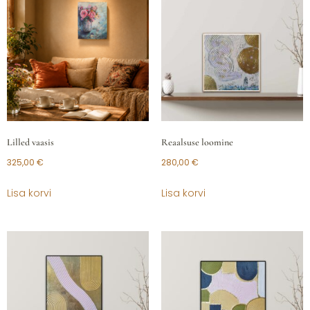
Lilled vaasis
Reaalsuse loomine
325,00
€
280,00
€
Lisa korvi
Lisa korvi