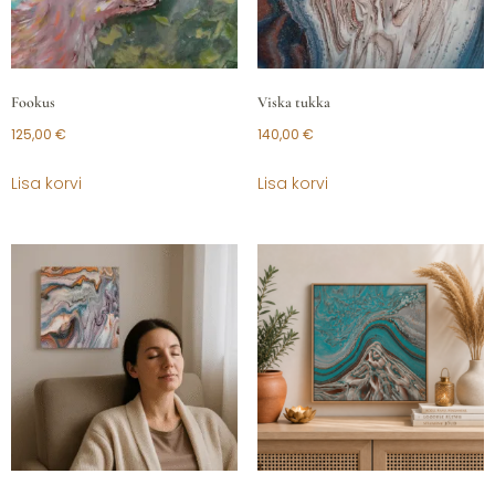
Fookus
Viska tukka
125,00
€
140,00
€
Lisa korvi
Lisa korvi