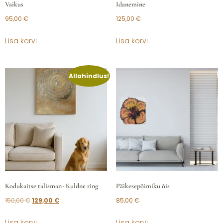
Vaikus
Idanemine
95,00
€
125,00
€
Lisa korvi
Lisa korvi
Allahindlus!
Kodukaitse talisman- Kuldne ring
Päikesepõimiku õis
150,00
€
129,00
€
85,00
€
Lisa korvi
Lisa korvi